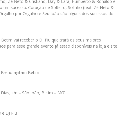
omo, Zé Neto & Cristiano, Day & Lara, Humberto & Ronaldo e
o um sucesso. Coração de Solteiro, Solinho (feat. Zé Neto &
 Orgulho por Orgulho e Seu João são alguns dos sucessos do
 Betim vai receber o DJ Piu que trará os seus maiores
s para esse grande evento já estão disponíveis na loja e site
e Breno agitam Betim
 Dias, s/n – São João, Betim – MG)
 e DJ Piu