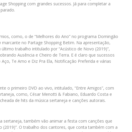
tage Shopping com grandes sucessos. Já para completar a
 parado.
êmios, como, o de “Melhores do Ano” no programa Domingão
 marcante no Partage Shopping Betim. Na apresentação,
último trabalho intitulado por “Acústico de Novo (2019)”,
brando Ausência e Cheiro de Terra. E é claro que sucessos
 Aço, Te Amo e Diz Pra Ela, Notificação Preferida e várias
e o primeiro DVD ao vivo, intitulado, “Entre Amigos”, com
rtaneja, como, César Menotti & Fabiano, Eduardo Costa e
eada de hits da música sertaneja e canções autorais.
sica sertaneja, também vão animar a festa com canções que
 (2019)”. O trabalho dos cantores, que conta também com a