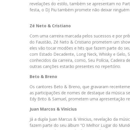
revelações do estilo, também se apresentam no Par
festa, o DJ Piu também promete não deixar ninguém
Zé Neto & Cristiano
Com uma carreira marcada pelos sucessos e por pr
do Faustão, Zé Neto & Cristiano prometem um show
eles vão tocar modões e hits que fazem parte do seu 
com Estado Decadente, Long Neck, Whisky e Gelo, So
conhecidos da carreira, como, Seu Polícia, Cadeira de
outras canções estarão presentes no repertório.
Beto & Breno
Os cantores Beto & Breno, que gravaram recentement
as participações de nomes de destaque da música se
Edy Brito & Samuel, prometem uma apresentação rech
Juan Marcos & Vinicius
Já a dupla Juan Marcus & Vinicius, revelação da mú
fazem parte do seu álbum “O Melhor Lugar do Mundo