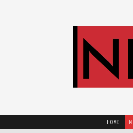
HOME
N