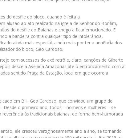
 do desfile do bloco, quando é feita a
 em alusão ao ato realizado na igreja de Senhor do Bonfim,
tos do desfile do Baianas e chego a ficar emocionado. E
o a bandeira contra qualquer tipo de intolerância,
icado ainda mais especial, ainda mais por ter a anuência dos
alizador do bloco, Geo Cardoso.
tejo com sucessos do axé retrô e, claro, canções de Gilberto
 e depois desce a Avenida Amazonas até o entroncamento com a
das sentido Praça da Estação, local em que ocorre a
adicado em BH, Geo Cardoso, que convidou um grupo de
al. Desde o primeiro ano, todos – homens e mulheres – se
m reverência às tradicionais baianas, de forma bem-humorada
 então, ele cresceu vertiginosamente ano a ano, se tornando
público ultrapassou o número de 500 mil pessoas. Em 2018, o