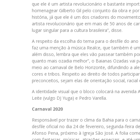
que ele é um artista revolucionário e bastante import
homenagear Gilberto Gil pelo conjunto da obra e por
história, já que ele é um dos criadores do movimento 
artista revolucionário que em mais de 50 anos de car
lugar singular para a cultura brasileira”, disse.
A respeito da escolha do tema para o desfile do an
faz uma menção à música Realce, que também é um á
além disso, lembra que eles vão passear também por
quanto mais ozadia melhor”, o Baianas Ozadas vai pa
meio ao carnaval de Belo Horizonte, difundindo a ale
cores e tribos. Respeito ao direito de todos partici
preconceitos, sejam elas de orientação social, racial 
A identidade visual que o bloco colocará na avenida A
Leite (vulgo DJ Yuga) e Pedro Varella.
Carnaval 2020
Responsável por trazer o clima da Bahia para o carna
desfile oficial no dia 24 de fevereiro, segunda-feira 
Afonso Pena, próximo à Igreja São José. A folia começ
com fantasias, músicas, atrações especiais, e até 