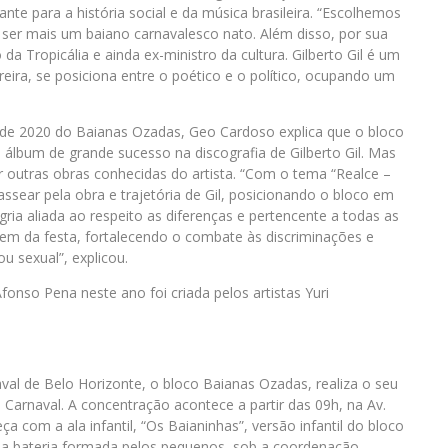
ante para a história social e da música brasileira. “Escolhemos
 ser mais um baiano carnavalesco nato. Além disso, por sua
da Tropicália e ainda ex-ministro da cultura. Gilberto Gil é um
reira, se posiciona entre o poético e o político, ocupando um
o de 2020 do Baianas Ozadas, Geo Cardoso explica que o bloco
lbum de grande sucesso na discografia de Gilberto Gil. Mas
 outras obras conhecidas do artista. “Com o tema “Realce –
ssear pela obra e trajetória de Gil, posicionando o bloco em
gria aliada ao respeito as diferenças e pertencente a todas as
parem da festa, fortalecendo o combate às discriminações e
ou sexual”, explicou.
fonso Pena neste ano foi criada pelos artistas Yuri
val de Belo Horizonte, o bloco Baianas Ozadas, realiza o seu
de Carnaval. A concentração acontece a partir das 09h, na Av.
a com a ala infantil, “Os Baianinhas”, versão infantil do bloco
uma bateria formada pelos pequenos, sob a coordenação