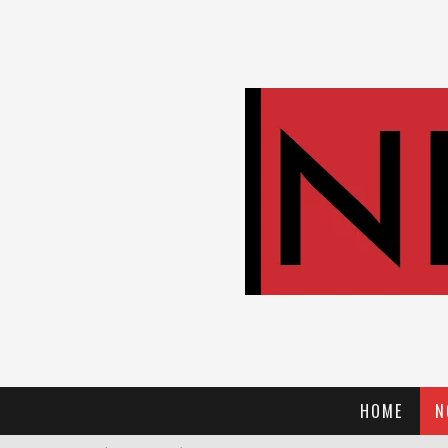
HOME
N