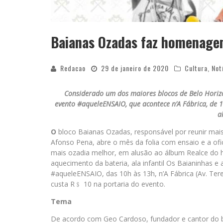
Baianas Ozadas faz homenagem
Redacao
29 de janeiro de 2020
Cultura
,
Not
Considerado um dos maiores blocos de Belo Horizon
evento #aqueleENSAIO, que acontece n’A Fábrica, de 1
a
O
bloco Baianas Ozadas, responsável por reunir mais
Afonso Pena, abre o mês da folia com ensaio e a ofi
mais ozadia melhor, em alusão ao álbum Realce do h
aquecimento da bateria, ala infantil Os Baianinhas e 
#aqueleENSAIO, das 10h às 13h, n’A Fábrica (Av. Tere
custa R﹩ 10 na portaria do evento.
Tema
De acordo com Geo Cardoso, fundador e cantor do 