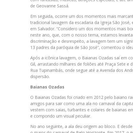
de Geovanne Sassá.
Em seguida, ocorre um dos momentos mais marcantes
tradicional lavagem da escadar
ia da Igreja São José,
em Salvador. “Considero um dos momentos mais boni
neste ano, que, com o nosso tema, estamos levantand
discriminação e desrespeito, a lavagem tem um signif
13 padres da paróquia de São José”, comentou o ide
Após a icônica lavagem, o Baianas Ozadas saí em cor
Gil, arrastando milhares de foliões até Praça Sete
Rua Tupinambás, onde segue até a Avenida dos Andra
dispersão.
Baianas Ozadas
O Baianas Ozadas foi criado em 2012 pelo baiano r
amigos para sair como uma ala no carnaval da capit
vestem com saias, turbantes e colares de baianas e
e compondo um visual peculiar.
No ano seguinte, a ala deu origem ao bloco. E desde
o maior do carnaval de Belo Horizonte. Em 2017, o 