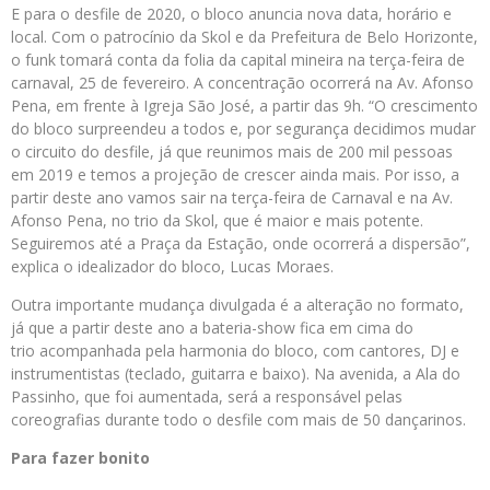
E para o desfile de 2020, o bloco anuncia nova data, horário e
local. Com o patrocínio da Skol e da Prefeitura de Belo Horizonte,
o funk tomará conta da folia da capital mineira na terça-feira de
carnaval, 25 de fevereiro. A concentração ocorrerá na Av. Afonso
Pena, em frente à Igreja São José, a partir das 9h. “O crescimento
do bloco surpreendeu a todos e, por segurança decidimos mudar
o circuito do desfile, já que reunimos mais de 200 mil pessoas
em 2019 e temos a projeção de crescer ainda mais. Por isso, a
partir deste ano vamos sair na terça-feira de Carnaval e na Av.
Afonso Pena, no trio da Skol, que é maior e mais potente.
Seguiremos até a Praça da Estação, onde ocorrerá a dispersão”,
explica o idealizador do bloco, Lucas Moraes.
Outra importante mudança divulgada é a alteração no formato,
já que a partir deste ano a bateria-show fica em cima do
trio acompanhada pela harmonia do bloco, com cantores, DJ e
instrumentistas (teclado, guitarra e baixo). Na avenida, a Ala do
Passinho, que foi aumentada, será a responsável pelas
coreografias durante todo o desfile com mais de 50 dançarinos.
Para fazer bonito