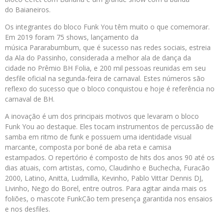
do Baianeiros.
Os integrantes do bloco Funk You têm muito o que comemorar.
Em 2019 foram 75 shows, lançamento da
música Pararabumbum, que é sucesso nas redes sociais, estreia
da Ala do Passinho, considerada a melhor ala de dança da
cidade no Prêmio BH Folia, e 200 mil pessoas reunidas em seu
desfile oficial na segunda-feira de carnaval. Estes números são
reflexo do sucesso que o bloco conquistou e hoje é referência no
carnaval de BH.
A inovação é um dos principais motivos que levaram o bloco
Funk You ao destaque. Eles tocam instrumentos de percussão de
samba em ritmo de funk e possuem uma identidade visual
marcante, composta por boné de aba reta e camisa
estampados. O repertório é composto de hits dos anos 90 até os
dias atuais, com artistas, como, Claudinho e Buchecha, Furacão
2000, Latino, Anitta, Ludmilla, Kevinho, Pablo Vittar Dennis DJ,
Livinho, Nego do Borel, entre outros. Para agitar ainda mais os
foliões, o mascote FunkCão tem presença garantida nos ensaios
e nos desfiles.