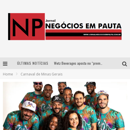
ÚLTIMAS NOTÍCIAS
Wetz Beverages aposta no “premium acessível” para democratizar a alta coquetelaria com garrafas de 1 litro
Home
Carnaval de Minas Gerais
Apenas 20% das imobiliárias brasileiras utilizam IA e OLX quer mudar este cenário
Como a Cortex seduziu Google, AWS e McDonald’s com IA para o go-to-market
Democratização do malte: Proibida utiliza estratégia de custo-benefício para o lazer do brasileiro