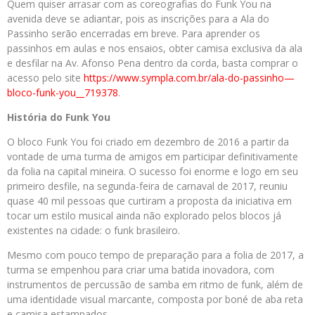
Quem quiser arrasar com as coreografias do Funk You na
avenida deve se adiantar, pois as inscrições para a Ala do
Passinho serão encerradas em breve. Para aprender os
passinhos em aulas e nos ensaios, obter camisa exclusiva da ala
e desfilar na Av. Afonso Pena dentro da corda, basta comprar o
acesso pelo site
https://www.sympla.com.br/ala-
do-passinho—
bloco-funk-you__
719378
.
História do Funk You
O bloco Funk You foi criado em dezembro de 2016 a partir da
vontade de uma turma de amigos em participar definitivamente
da folia na capital mineira. O sucesso foi enorme e logo em seu
primeiro desfile, na segunda-feira de carnaval de 2017, reuniu
quase 40 mil pessoas que curtiram a proposta da iniciativa em
tocar um estilo musical ainda não explorado pelos blocos já
existentes na cidade: o funk brasileiro.
Mesmo com pouco tempo de preparação para a folia de 2017, a
turma se empenhou para criar uma batida inovadora, com
instrumentos de percussão de samba em ritmo de funk, além de
uma identidade visual marcante, composta por boné de aba reta
e camisa estampados.