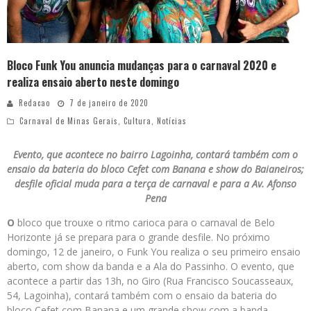
Bloco Funk You anuncia mudanças para o carnaval 2020 e
realiza ensaio aberto neste domingo
Redacao
7 de janeiro de 2020
Carnaval de Minas Gerais
,
Cultura
,
Notícias
Evento, que acontece no bairro Lagoinha, contará também com o
ensaio da bateria do bloco Cefet com Banana e show do Baianeiros;
desfile oficial muda para a terça de carnaval e para a Av. Afonso
Pena
O
bloco que trouxe o ritmo carioca para o carnaval de Belo
Horizonte já se prepara para o grande desfile. No próximo
domingo, 12 de janeiro, o Funk You realiza o seu primeiro ensaio
aberto, com show da banda e a Ala do Passinho. O evento, que
acontece a partir das 13h, no Giro (Rua Francisco Soucasseaux,
54, Lagoinha), contará também com o ensaio da bateria do
bloco Cefet com Banana e um grande show com a banda