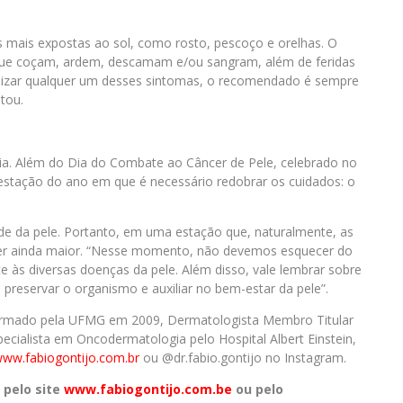
 mais expostas ao sol, como rosto, pescoço e orelhas. O
que coçam, ardem, descamam e/ou sangram, além de feridas
alizar qualquer um desses sintomas, o recomendado é sempre
tou.
a. Além do Dia do Combate ao Câncer de Pele, celebrado no
estação do ano em que é necessário redobrar os cuidados: o
saúde da pele. Portanto, em uma estação que, naturalmente, as
ser ainda maior. “Nesse momento, não devemos esquecer do
te às diversas doenças da pele. Além disso, vale lembrar sobre
preservar o organismo e auxiliar no bem-estar da pele”.
formado pela UFMG em 2009, Dermatologista Membro Titular
ecialista em Oncodermatologia pelo Hospital Albert Einstein,
ww.fabiogontijo.com.br
ou @dr.fabio.gontijo no Instagram.
 pelo site
www.fabiogontijo.com.be
ou pelo