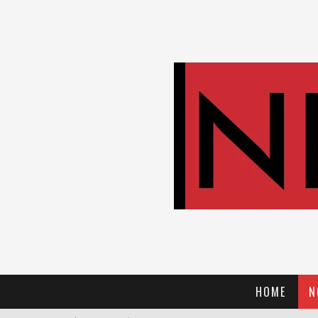
HOME
N