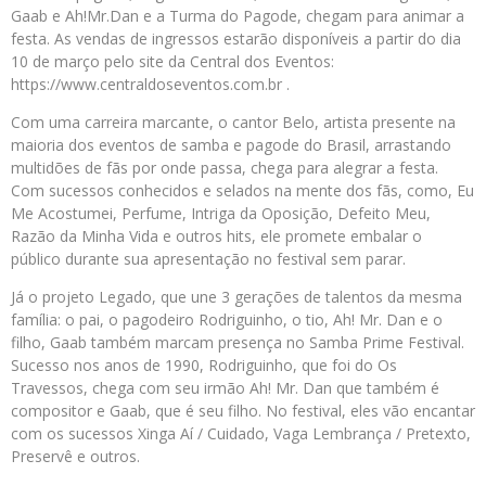
Gaab e Ah!Mr.Dan e a Turma do Pagode, chegam para animar a
festa. As vendas de ingressos estarão disponíveis a partir do dia
10 de março pelo site da Central dos Eventos:
https://www.centraldoseventos.com.br .
Com uma carreira marcante, o cantor Belo, artista presente na
maioria dos eventos de samba e pagode do Brasil, arrastando
multidões de fãs por onde passa, chega para alegrar a festa.
Com sucessos conhecidos e selados na mente dos fãs, como, Eu
Me Acostumei, Perfume, Intriga da Oposição, Defeito Meu,
Razão da Minha Vida e outros hits, ele promete embalar o
público durante sua apresentação no festival sem parar.
Já o projeto Legado, que une 3 gerações de talentos da mesma
família: o pai, o pagodeiro Rodriguinho, o tio, Ah! Mr. Dan e o
filho, Gaab também marcam presença no Samba Prime Festival.
Sucesso nos anos de 1990, Rodriguinho, que foi do Os
Travessos, chega com seu irmão Ah! Mr. Dan que também é
compositor e Gaab, que é seu filho. No festival, eles vão encantar
com os sucessos Xinga Aí / Cuidado, Vaga Lembrança / Pretexto,
Preservê e outros.