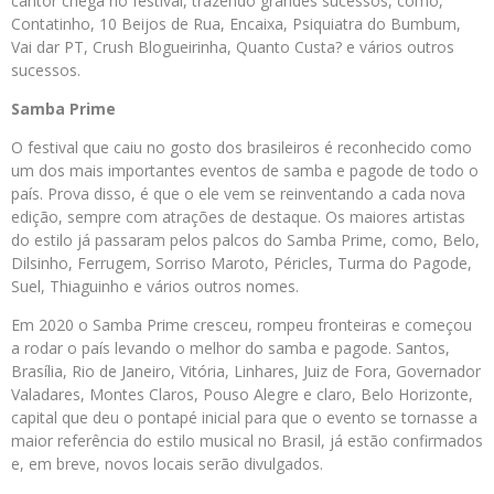
cantor chega no festival, trazendo grandes sucessos, como,
Contatinho, 10 Beijos de Rua, Encaixa, Psiquiatra do Bumbum,
Vai dar PT, Crush Blogueirinha, Quanto Custa? e vários outros
sucessos.
Samba Prime
O festival que caiu no gosto dos brasileiros é reconhecido como
um dos mais importantes eventos de samba e pagode de todo o
país. Prova disso, é que o ele vem se reinventando a cada nova
edição, sempre com atrações de destaque. Os maiores artistas
do estilo já passaram pelos palcos do Samba Prime, como, Belo,
Dilsinho, Ferrugem, Sorriso Maroto, Péricles, Turma do Pagode,
Suel, Thiaguinho e vários outros nomes.
Em 2020 o Samba Prime cresceu, rompeu fronteiras e começou
a rodar o país levando o melhor do samba e pagode. Santos,
Brasília, Rio de Janeiro, Vitória, Linhares, Juiz de Fora, Governador
Valadares, Montes Claros, Pouso Alegre e claro, Belo Horizonte,
capital que deu o pontapé inicial para que o evento se tornasse a
maior referência do estilo musical no Brasil, já estão confirmados
e, em breve, novos locais serão divulgados.