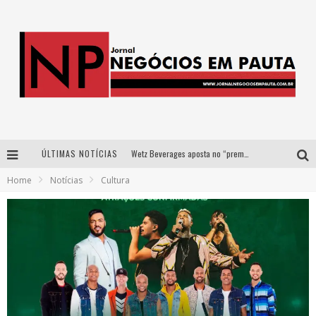
ÚLTIMAS NOTÍCIAS
Wetz Beverages aposta no “premium acessível” para democratizar a alta coquetelaria com garrafas de 1 litro
Home
Notícias
Cultura
Apenas 20% das imobiliárias brasileiras utilizam IA e OLX quer mudar este cenário
Como a Cortex seduziu Google, AWS e McDonald’s com IA para o go-to-market
Democratização do malte: Proibida utiliza estratégia de custo-benefício para o lazer do brasileiro