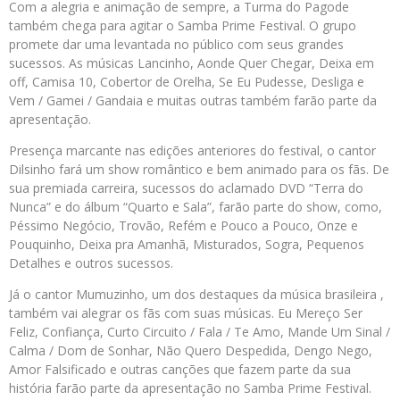
Com a alegria e animação de sempre, a Turma do Pagode
também chega para agitar o Samba Prime Festival. O grupo
promete dar uma levantada no público com seus grandes
sucessos. As músicas Lancinho, Aonde Quer Chegar, Deixa em
off, Camisa 10, Cobertor de Orelha, Se Eu Pudesse, Desliga e
Vem / Gamei / Gandaia e muitas outras também farão parte da
apresentação.
Presença marcante nas edições anteriores do festival, o cantor
Dilsinho fará um show romântico e bem animado para os fãs. De
sua premiada carreira, sucessos do aclamado DVD “Terra do
Nunca” e do álbum “Quarto e Sala”, farão parte do show, como,
Péssimo Negócio, Trovão, Refém e Pouco a Pouco, Onze e
Pouquinho, Deixa pra Amanhã, Misturados, Sogra, Pequenos
Detalhes e outros sucessos.
Já o cantor Mumuzinho, um dos destaques da música brasileira ,
também vai alegrar os fãs com suas músicas. Eu Mereço Ser
Feliz, Confiança, Curto Circuito / Fala / Te Amo, Mande Um Sinal /
Calma / Dom de Sonhar, Não Quero Despedida, Dengo Nego,
Amor Falsificado e outras canções que fazem parte da sua
história farão parte da apresentação no Samba Prime Festival.