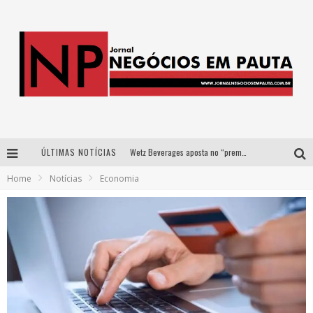
ÚLTIMAS NOTÍCIAS
Wetz Beverages aposta no “premium acessível” para democratizar a alta coquetelaria com garrafas de 1 litro
Home
Notícias
Economia
Apenas 20% das imobiliárias brasileiras utilizam IA e OLX quer mudar este cenário
Como a Cortex seduziu Google, AWS e McDonald’s com IA para o go-to-market
Democratização do malte: Proibida utiliza estratégia de custo-benefício para o lazer do brasileiro