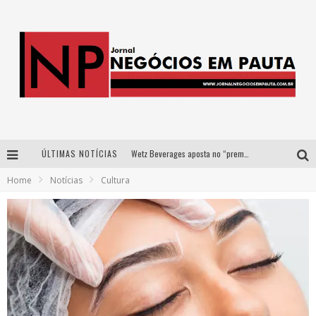
ÚLTIMAS NOTÍCIAS
Wetz Beverages aposta no “premium acessível” para democratizar a alta coquetelaria com garrafas de 1 litro
Home
Notícias
Cultura
Apenas 20% das imobiliárias brasileiras utilizam IA e OLX quer mudar este cenário
Como a Cortex seduziu Google, AWS e McDonald’s com IA para o go-to-market
Democratização do malte: Proibida utiliza estratégia de custo-benefício para o lazer do brasileiro