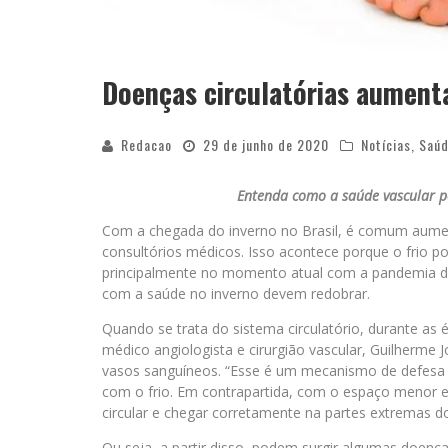
Doenças circulatórias aument
Redacao
29 de junho de 2020
Notícias
,
Saú
Entenda como a saúde vascular p
Com a chegada do inverno no Brasil, é comum aumen
consultórios médicos. Isso acontece porque o frio po
principalmente no momento atual com a pandemia da 
com a saúde no inverno devem redobrar.
Quando se trata do sistema circulatório, durante as
médico angiologista e cirurgião vascular, Guilherme 
vasos sanguíneos. “Esse é um mecanismo de defesa 
com o frio. Em contrapartida, com o espaço menor en
circular e chegar corretamente na partes extremas do
Ou seja, a partir disso, podem surgir algumas doença