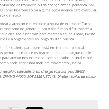
vimento da trombose ou da doença arterial periférica, por
as como hipertensão ou alguma outra doença cardiovascular,
aca o médico.
rar a atenção e intensificar a rotina de exercícios físicos
transtorno do gênero. “Com o frio é mais difícil manter a
 que eles são essenciais para manter a saúde. Então, invista
ios e alongamentos ao longo do dia”, orienta.
me faz o alerta para quem está em isolamento social.
s pernas, as mãos e os braços para que o sangue circule
 para auxiliar nos exercícios, como escadas, quintal e, até
rpo pode ficar ainda mais em movimento”, indica.
o vascular, especialista em cirurgia vascular pela SBACV
ar). CRMMG 44020, RQE 28561, 37143. Diretor técnico da clínica