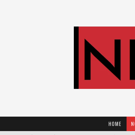
HOME
N