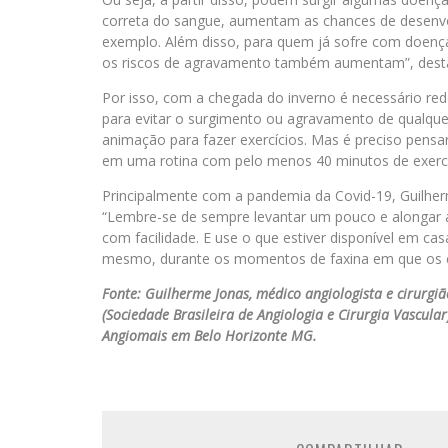
correta do sangue, aumentam as chances de desenvol
exemplo. Além disso, para quem já sofre com doenç
os riscos de agravamento também aumentam”, dest
Por isso, com a chegada do inverno é necessário redob
para evitar o surgimento ou agravamento de qualquer 
animação para fazer exercícios. Mas é preciso pensar
em uma rotina com pelo menos 40 minutos de exercíc
Principalmente com a pandemia da Covid-19, Guilher
“Lembre-se de sempre levantar um pouco e alongar a
com facilidade. E use o que estiver disponível em casa
mesmo, durante os momentos de faxina em que os co
Fonte: Guilherme Jonas, médico angiologista e cirurgiã
(Sociedade Brasileira de Angiologia e Cirurgia Vascul
Angiomais em Belo Horizonte MG.