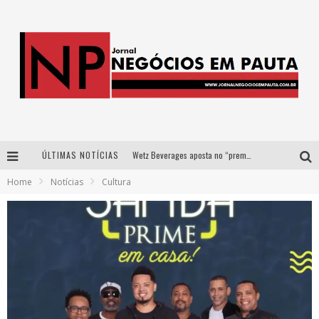
ÚLTIMAS NOTÍCIAS
Wetz Beverages aposta no “premium acessível” para democratizar a alta coquetelaria com garrafas de 1 litro
Home
Notícias
Cultura
Apenas 20% das imobiliárias brasileiras utilizam IA e OLX quer mudar este cenário
Como a Cortex seduziu Google, AWS e McDonald’s com IA para o go-to-market
Democratização do malte: Proibida utiliza estratégia de custo-benefício para o lazer do brasileiro