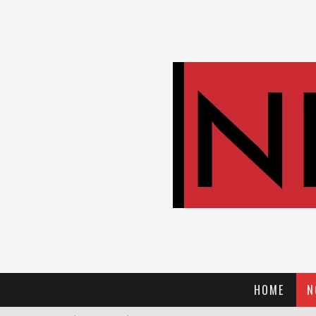
HOME
N