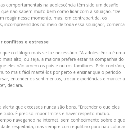
nças comportamentais na adolescência têm sido um desafio
 que não sabem muito bem como lidar com a situação. “De
m reagir nesse momento, mas, em contrapartida, os
s, incompreendidos no meio de toda essa situação”, comenta
r conflitos e estresse
que o diálogo mais se faz necessário. “A adolescência é uma
o mais alto, ou seja, a maioria prefere estar na companhia do
ue eles não amem os pais e outros familiares. Pelo contrário,
uito mais fácil mantê-los por perto e ensinar que o período
rsar, entender os sentimentos, trocar experiências e manter a
e”, declara.
a alerta que excessos nunca são bons. “Entender o que eles
 tudo. É preciso impor limites e haver respeito mútuo.
o tempo navegando na internet, sem conhecimento sobre o que
idade respeitada, mas sempre com equilíbrio para não colocar