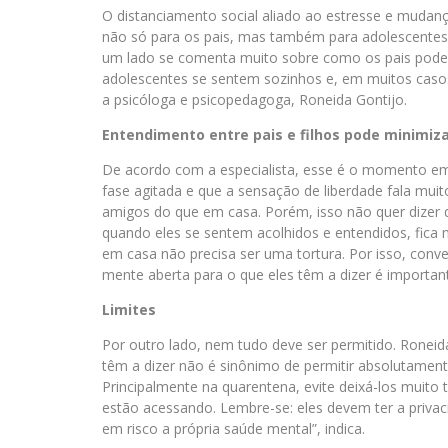
O distanciamento social aliado ao estresse e muda
não só para os pais, mas também para adolescentes
um lado se comenta muito sobre como os pais pode
adolescentes se sentem sozinhos e, em muitos caso
a psicóloga e psicopedagoga, Roneida Gontijo.
Entendimento entre pais e filhos pode minimiza
De acordo com a especialista, esse é o momento em 
fase agitada e que a sensação de liberdade fala muit
amigos do que em casa. Porém, isso não quer dizer q
quando eles se sentem acolhidos e entendidos, fica m
em casa não precisa ser uma tortura. Por isso, conve
mente aberta para o que eles têm a dizer é important
Limites
Por outro lado, nem tudo deve ser permitido. Roneid
têm a dizer não é sinônimo de permitir absolutamente
Principalmente na quarentena, evite deixá-los muit
estão acessando. Lembre-se: eles devem ter a privac
em risco a própria saúde mental”, indica.