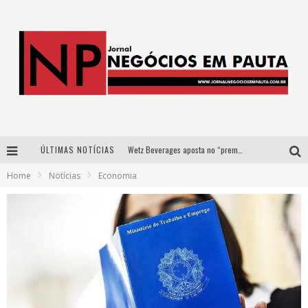
ÚLTIMAS NOTÍCIAS
Wetz Beverages aposta no “premium acessível” para democratizar a alta coquetelaria com garrafas de 1 litro
Home
Notícias
Economia
Apenas 20% das imobiliárias brasileiras utilizam IA e OLX quer mudar este cenário
Como a Cortex seduziu Google, AWS e McDonald’s com IA para o go-to-market
Democratização do malte: Proibida utiliza estratégia de custo-benefício para o lazer do brasileiro