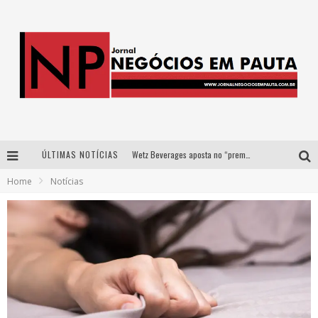
ÚLTIMAS NOTÍCIAS
Wetz Beverages aposta no “premium acessível” para democratizar a alta coquetelaria com garrafas de 1 litro
Home
Notícias
Apenas 20% das imobiliárias brasileiras utilizam IA e OLX quer mudar este cenário
Como a Cortex seduziu Google, AWS e McDonald’s com IA para o go-to-market
Democratização do malte: Proibida utiliza estratégia de custo-benefício para o lazer do brasileiro