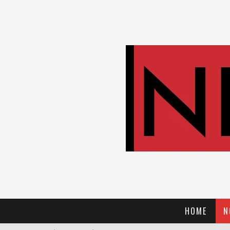
HOME
N