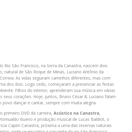
do Rio São Francisco, na Serra da Canastra, nascem dois
o, natural de São Roque de Minas, Luciano Antônio da
 Correia. As vidas seguiram caminhos diferentes, mas com
lma dos dois. Logo cedo, começaram a presenciar as festas
biente. Filhos do interior, aprenderam sua música em várias
nos seus corações. Hoje, juntos, Bruno César & Luciano
falam
o povo dançar e cantar, sempre com muita alegria.
o primeiro DVD da carreira,
Acústico na Canastra
,
 Romualdo Bueno e produção musical de Lucas Baldiot, o
ncia Capim Canastra, próxima a uma das reservas naturais
astra, onde se encontra a nascente do rio São Francisco.