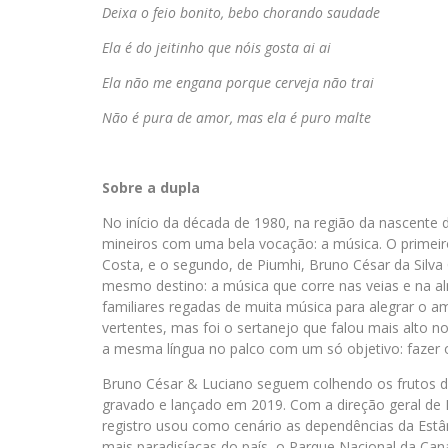
Deixa o feio bonito, bebo chorando saudade
Ela é do jeitinho que nóis gosta ai ai
Ela não me engana porque cerveja não trai
Não é pura de amor, mas ela é puro malte
Sobre a dupla
No início da década de 1980, na região da nascente 
mineiros com uma bela vocação: a música. O primeir
Costa, e o segundo, de Piumhi, Bruno César da Silva
mesmo destino: a música que corre nas veias e na a
familiares regadas de muita música para alegrar o am
vertentes, mas foi o sertanejo que falou mais alto 
a mesma língua no palco com um só objetivo: fazer 
Bruno César & Luciano seguem colhendo os frutos d
gravado e lançado em 2019. Com a direção geral de
registro usou como cenário as dependências da Estâ
mais paradisíacas do país, o Parque Nacional da Can