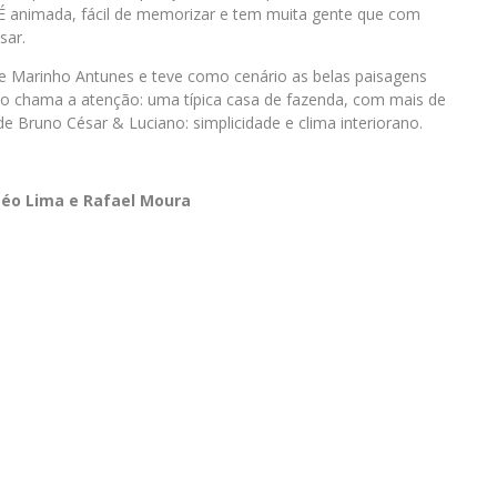
É animada, fácil de memorizar e tem muita gente que com
sar.
de Marinho Antunes e teve como cenário as belas paisagens
ação chama a atenção: uma típica casa de fazenda, com mais de
e Bruno César & Luciano: simplicidade e clima interiorano.
 Léo Lima
e
Rafael Moura