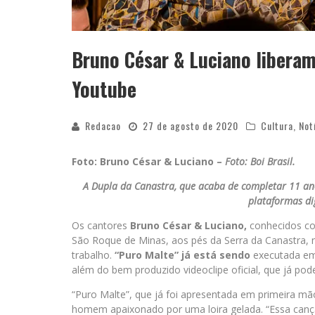
Bruno César & Luciano liberam
Youtube
Redacao
27 de agosto de 2020
Cultura
,
Not
Foto: Bruno César & Luciano –
Foto: Boi Brasil.
A Dupla da Canastra, que acaba de completar 11 an
plataformas di
Os cantores
Bruno César & Luciano,
conhecidos 
São Roque de Minas, aos pés da Serra da Canastra, n
trabalho.
“Puro Malte”
já está sendo
executada em t
além do bem produzido videoclipe oficial, que já pode
“Puro Malte”, que já foi apresentada em primeira mã
homem apaixonado por uma loira gelada. “Essa canç