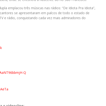
la emplacou três músicas nas rádios: “De Idiota Pra Idiota”,
 cantores se apresentaram em palcos de todo o estado de
 TV e rádio, conquistando cada vez mais admiradores do
sk
EAaNT96bbmjH-Q
iTAeTa
a o videoclipe: