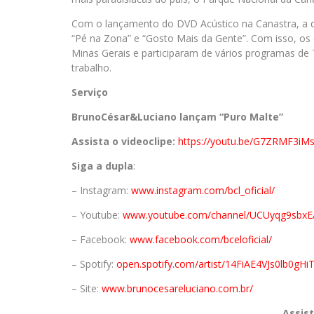
Com o lançamento do DVD Acústico na Canastra, a dup
“Pé na Zona” e “Gosto Mais da Gente”. Com isso, os
Minas Gerais e participaram de vários programas de
trabalho.
Serviço
Bruno
César
&
Luciano
lançam “Puro Malte”
Assista o videoclipe:
https://youtu.be/G7ZRMF3iM
Siga a dupla
:
– Instagram:
www.instagram.com/
bcl_oficial/
– Youtube:
www.youtube.com/
channel/
UCUyqg9sbx
– Facebook:
www.facebook.com/
bceloficial/
– Spotify:
open.spotify.com/
artist/14FiAE4VJs0lb0gH
– Site:
www.brunocesareluciano.
com.br/
Assist