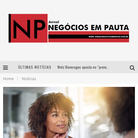
ÚLTIMAS NOTÍCIAS
Wetz Beverages aposta no “premium acessível” para democratizar a alta coquetelaria com garrafas de 1 litro
Home
Notícias
Apenas 20% das imobiliárias brasileiras utilizam IA e OLX quer mudar este cenário
Como a Cortex seduziu Google, AWS e McDonald’s com IA para o go-to-market
Democratização do malte: Proibida utiliza estratégia de custo-benefício para o lazer do brasileiro