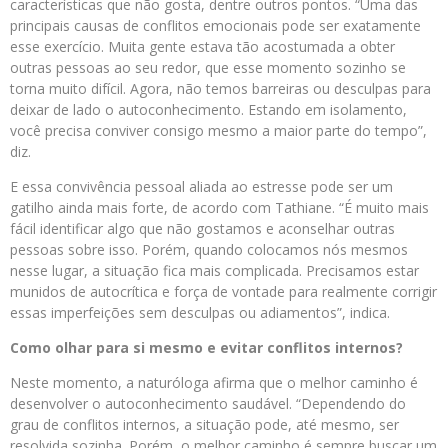
características que não gosta, dentre outros pontos. “Uma das
principais causas de conflitos emocionais pode ser exatamente
esse exercício. Muita gente estava tão acostumada a obter
outras pessoas ao seu redor, que esse momento sozinho se
torna muito difícil. Agora, não temos barreiras ou desculpas para
deixar de lado o autoconhecimento. Estando em isolamento,
você precisa conviver consigo mesmo a maior parte do tempo”,
diz.
E essa convivência pessoal aliada ao estresse pode ser um
gatilho ainda mais forte, de acordo com Tathiane. “É muito mais
fácil identificar algo que não gostamos e aconselhar outras
pessoas sobre isso. Porém, quando colocamos nós mesmos
nesse lugar, a situação fica mais complicada. Precisamos estar
munidos de autocrítica e força de vontade para realmente corrigir
essas imperfeições sem desculpas ou adiamentos”, indica.
Como olhar para si mesmo e evitar conflitos internos?
Neste momento, a naturóloga afirma que o melhor caminho é
desenvolver o autoconhecimento saudável. “Dependendo do
grau de conflitos internos, a situação pode, até mesmo, ser
resolvida sozinha. Porém, o melhor caminho é sempre buscar um