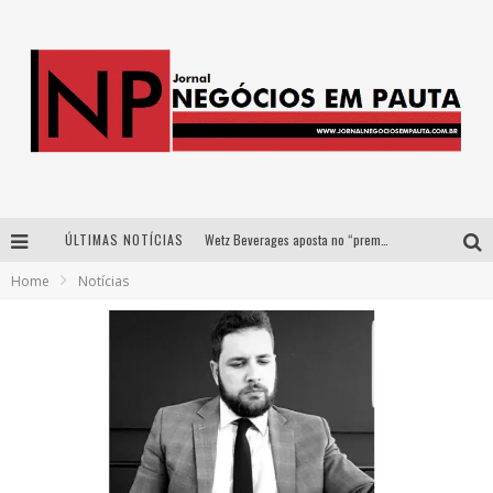
ÚLTIMAS NOTÍCIAS
Wetz Beverages aposta no “premium acessível” para democratizar a alta coquetelaria com garrafas de 1 litro
Home
Notícias
Apenas 20% das imobiliárias brasileiras utilizam IA e OLX quer mudar este cenário
Como a Cortex seduziu Google, AWS e McDonald’s com IA para o go-to-market
Democratização do malte: Proibida utiliza estratégia de custo-benefício para o lazer do brasileiro