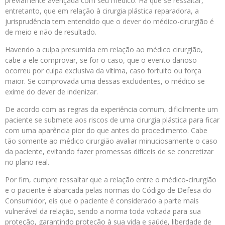
previamente avençada com seu médico. Há que se ressaltar,
entretanto, que em relação à cirurgia plástica reparadora, a
jurisprudência tem entendido que o dever do médico-cirurgião é
de meio e não de resultado.
Havendo a culpa presumida em relação ao médico cirurgião,
cabe a ele comprovar, se for o caso, que o evento danoso
ocorreu por culpa exclusiva da vítima, caso fortuito ou força
maior. Se comprovada uma dessas excludentes, o médico se
exime do dever de indenizar.
De acordo com as regras da experiência comum, dificilmente um
paciente se submete aos riscos de uma cirurgia plástica para ficar
com uma aparência pior do que antes do procedimento. Cabe
tão somente ao médico cirurgião avaliar minuciosamente o caso
da paciente, evitando fazer promessas difíceis de se concretizar
no plano real.
Por fim, cumpre ressaltar que a relação entre o médico-cirurgião
e o paciente é abarcada pelas normas do Código de Defesa do
Consumidor, eis que o paciente é considerado a parte mais
vulnerável da relação, sendo a norma toda voltada para sua
proteção, garantindo proteção à sua vida e saúde, liberdade de