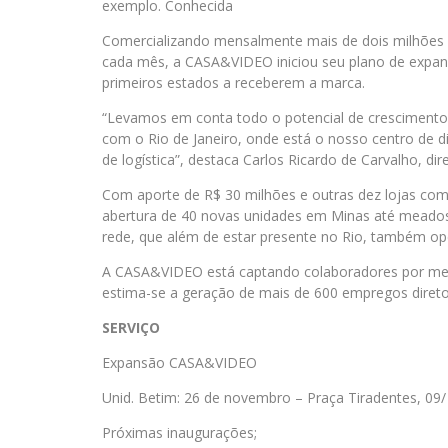
exemplo. Conhecida
Comercializando mensalmente mais de dois milhões d
cada mês, a CASA&VIDEO iniciou seu plano de expans
primeiros estados a receberem a marca.
“Levamos em conta todo o potencial de crescimento
com o Rio de Janeiro, onde está o nosso centro de di
de logística”, destaca Carlos Ricardo de Carvalho, dire
Com aporte de R$ 30 milhões e outras dez lojas com 
abertura de 40 novas unidades em Minas até meado
rede, que além de estar presente no Rio, também ope
A CASA&VIDEO está captando colaboradores por mei
estima-se a geração de mais de 600 empregos diret
SERVIÇO
Expansão CASA&VIDEO
Unid. Betim: 26 de novembro – Praça Tiradentes, 09/
Próximas inaugurações;