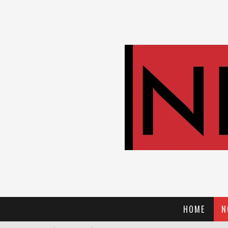
HOME
N