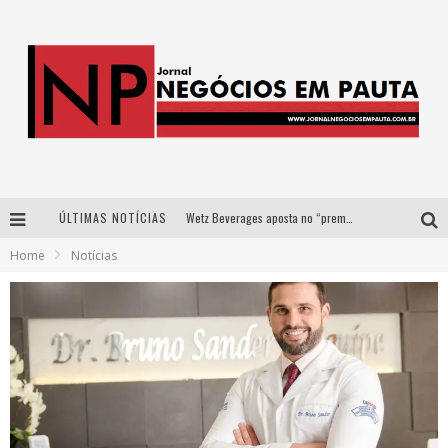
ÚLTIMAS NOTÍCIAS
Wetz Beverages aposta no “premium acessível” para democratizar a alta coquetelaria com garrafas de 1 litro
Home
Notícias
Apenas 20% das imobiliárias brasileiras utilizam IA e OLX quer mudar este cenário
Como a Cortex seduziu Google, AWS e McDonald’s com IA para o go-to-market
Democratização do malte: Proibida utiliza estratégia de custo-benefício para o lazer do brasileiro