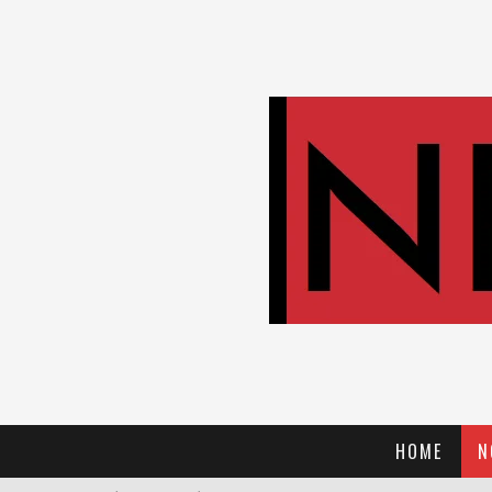
HOME
N