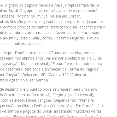
e, o grupo de pagode Menos é Mais já representa Brasília
no Brasil. O grupo, que tem três anos de estrada, abrirá a
cessos, “Melhor Eu Ir”, “Vai Me Dando Corda”,
utros hits são presenças garantidas no repertório. Já para os
do como o príncipe do samba, trará todo o seu encanto para o
28 de novembro, com músicas que fazem parte do aclamado
 do álbum “Quarto e Sala”, como, Péssimo Negócio, Trovão,
alhes e outros sucessos.
derado por Dodô com mais de 27 anos de carreira, sendo
ileiro nos últimos anos, vai animar o público no dia 05 de
gurança”, “Mande um sinal”, “Fissura” e muitas outras para
07 de dezembro, terá toda a animação da Turma do Pagode,
r Chegar”, “Deixa em off”, “Camisa 10”, “Cobertor de
etem agitar o Vai Ter Samba.
 de dezembro e o público pode se preparar para um show
Oliveira (percussão e vocal), Sérgio Jr (violão e vocal),
), com as inesquecíveis canções “Dependente”, “Primeira
 que estão no último DVD ”Ao Cubo, Ao Vivo, Em Cores”. Já o
s de samba e pagode do Brasil, arrastando multidões de fãs
 hits, “Eu Me Acostumei”, “Perfume”, “Intriga da Oposição”,