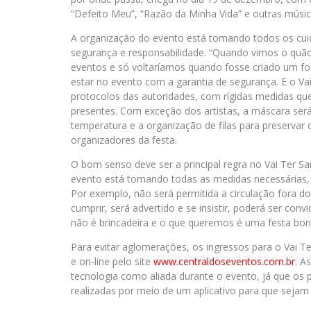
“Defeito Meu”, “Razão da Minha Vida” e outras mús
A organização do evento está tomando todos os cuid
segurança e responsabilidade. “Quando vimos o quão
eventos e só voltaríamos quando fosse criado um fo
estar no evento com a garantia de segurança. E o Va
protocolos das autoridades, com rígidas medidas qu
presentes. Com exceção dos artistas, a máscara será
temperatura e a organização de filas para preservar 
organizadores da festa.
O bom senso deve ser a principal regra no Vai Ter S
evento está tomando todas as medidas necessárias, 
Por exemplo, não será permitida a circulação fora do
cumprir, será advertido e se insistir, poderá ser con
não é brincadeira e o que queremos é uma festa bonit
Para evitar aglomerações, os ingressos para o Vai 
e on-line pelo site
www.centraldoseventos.
com.br
. A
tecnologia como aliada durante o evento, já que os 
realizadas por meio de um aplicativo para que sejam