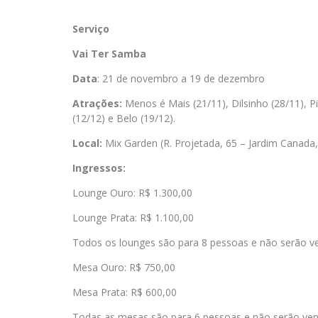
Serviço
Vai
Ter
Samba
Data
: 21 de novembro a 19 de dezembro
Atrações:
Menos é Mais (21/11), Dilsinho (28/11), 
(12/12) e Belo (19/12).
Local:
Mix Garden (R. Projetada, 65 – Jardim Canada
Ingressos:
Lounge Ouro: R$ 1.300,00
Lounge Prata: R$ 1.100,00
Todos os lounges são para 8 pessoas e não serão ven
Mesa Ouro: R$ 750,00
Mesa Prata: R$ 600,00
Todas as mesas são para 6 pessoas e não serão vend