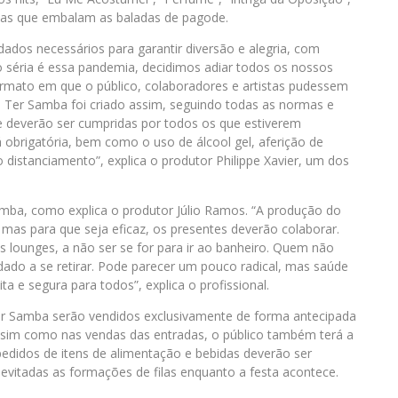
icas que embalam as baladas de pagode.
ados necessários para garantir diversão e alegria, com
 séria é essa pandemia, decidimos adiar todos os nossos
rmato em que o público, colaboradores e artistas pudessem
i Ter Samba foi criado assim, seguindo todas as normas e
e deverão ser cumpridas por todos os que estiverem
 obrigatória, bem como o uso de álcool gel, aferição de
o distanciamento”, explica o produtor Philippe Xavier, um dos
amba, como explica o produtor Júlio Ramos. “A produção do
mas para que seja eficaz, os presentes deverão colaborar.
s lounges, a não ser se for para ir ao banheiro. Quem não
vidado a se retirar. Pode parecer um pouco radical, mas saúde
a e segura para todos”, explica o profissional.
Ter Samba serão vendidos exclusivamente de forma antecipada
ssim como nas vendas das entradas, o público também terá a
pedidos de itens de alimentação e bebidas deverão ser
 evitadas as formações de filas enquanto a festa acontece.