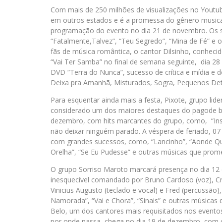
Com mais de 250 milhões de visualizações no Youtub
em outros estados e é a promessa do gênero musical 
programação do evento no dia 21 de novembro. Os su
“Fatalmente,Talvez”, “Teu Segredo”, “Mina de Fé” e o
fãs de música romântica, o cantor Dilsinho, conheci
“Vai Ter Samba” no final de semana seguinte, dia 
DVD “Terra do Nunca”, sucesso de crítica e mídia e
Deixa pra Amanhã, Misturados, Sogra, Pequenos Det
Para esquentar ainda mais a festa, Pixote, grupo li
considerado um dos maiores destaques do pagode bras
dezembro, com hits marcantes do grupo, como, “Inse
não deixar ninguém parado. A véspera de feriado, 
com grandes sucessos, como, “Lancinho”, “Aonde Que
Orelha”, “Se Eu Pudesse” e outras músicas que prom
O grupo Sorriso Maroto marcará presença no dia 12
inesquecível comandado por Bruno Cardoso (voz), Cris 
Vinicius Augusto (teclado e vocal) e Fred (percussão
Namorada”, “Vai e Chora”, “Sinais” e outras músicas
Belo, um dos cantores mais requisitados nos evento
por onde passa, chega no dia 19 de dezembro, com os