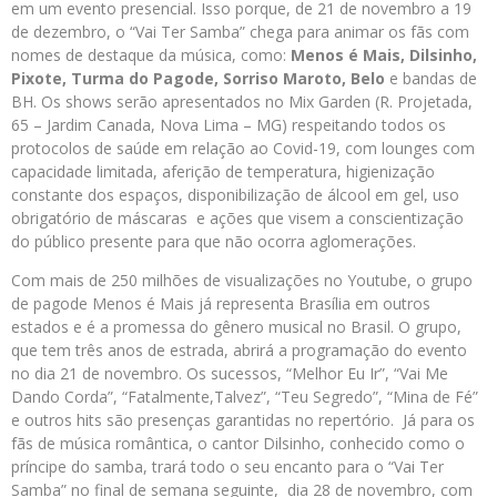
em um evento presencial. Isso porque, de 21 de novembro a 19
de dezembro, o “Vai Ter Samba” chega para animar os fãs com
nomes de destaque da música, como:
Menos é Mais, Dilsinho,
Pixote, Turma do Pagode, Sorriso Maroto, Belo
e bandas de
BH. Os shows serão apresentados no Mix Garden (R. Projetada,
65 – Jardim Canada, Nova Lima – MG) respeitando todos os
protocolos de saúde em relação ao Covid-19, com lounges com
capacidade limitada, aferição de temperatura, higienização
constante dos espaços, disponibilização de álcool em gel, uso
obrigatório de máscaras e ações que visem a conscientização
do público presente para que não ocorra aglomerações.
Com mais de 250 milhões de visualizações no Youtube, o grupo
de pagode Menos é Mais já representa Brasília em outros
estados e é a promessa do gênero musical no Brasil. O grupo,
que tem três anos de estrada, abrirá a programação do evento
no dia 21 de novembro. Os sucessos, “Melhor Eu Ir”, “Vai Me
Dando Corda”, “Fatalmente,Talvez”, “Teu Segredo”, “Mina de Fé”
e outros hits são presenças garantidas no repertório. Já para os
fãs de música romântica, o cantor Dilsinho, conhecido como o
príncipe do samba, trará todo o seu encanto para o “Vai Ter
Samba” no final de semana seguinte, dia 28 de novembro, com