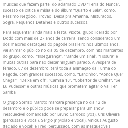
músicas que fazem parte do aclamado DVD “Terra do Nunca”,
sucesso de crítica e mídia e do álbum “Quarto e Sala”, como,
Péssimo Negócio, Trovão, Deixa pra Amanhã, Misturados,
Sogra, Pequenos Detalhes e outros sucessos.
Para esquentar ainda mais a festa, Pixote, grupo liderado por
Dodô com mais de 27 anos de carreira, sendo considerado um
dos maiores destaques do pagode brasileiro nos últimos anos,
vai animar o público no dia 05 de dezembro, com hits marcantes
do grupo, como, “Insegurança”, “Mande um sinal”, “Fissura” e
muitas outras para não deixar ninguém parado. A véspera de
feriado, 07 de dezembro, terá toda a animação da Turma do
Pagode, com grandes sucessos, como, “Lancinho”, “Aonde Quer
Chegar”, “Deixa em off”, “Camisa 10”, “Cobertor de Orelha”, “Se
Eu Pudesse” e outras músicas que prometem agitar o Vai Ter
Samba.
O grupo Sorriso Maroto marcará presença no dia 12 de
dezembro e o público pode se preparar para um show
inesquecível comandado por Bruno Cardoso (voz), Cris Oliveira
(percussão e vocal), Sérgio Jr (violão e vocal), Vinicius Augusto
(teclado e vocal) e Fred (percussão), com as inesquecíveis