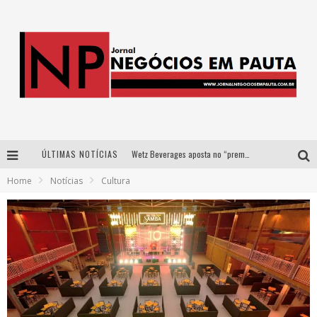
ÚLTIMAS NOTÍCIAS
Wetz Beverages aposta no “premium acessível” para democratizar a alta coquetelaria com garrafas de 1 litro
Home
Notícias
Cultura
Apenas 20% das imobiliárias brasileiras utilizam IA e OLX quer mudar este cenário
Como a Cortex seduziu Google, AWS e McDonald’s com IA para o go-to-market
Democratização do malte: Proibida utiliza estratégia de custo-benefício para o lazer do brasileiro