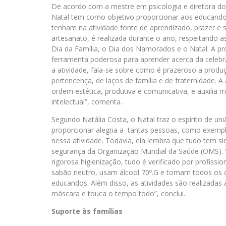
De acordo com a mestre em psicologia e diretora do
Natal tem como objetivo proporcionar aos educandos
tenham na atividade fonte de aprendizado, prazer e 
artesanato, é realizada durante o ano, respeitando
Dia da Família, o Dia dos Namorados e o Natal. A p
ferramenta poderosa para aprender acerca da celebr
a atividade, fala-se sobre como é prazeroso a produç
pertencença, de laços de família e de fraternidade. 
ordem estética, produtiva e comunicativa, e auxilia
intelectual”, comenta.
Segundo Natália Costa, o Natal traz o espírito de un
proporcionar alegria a tantas pessoas, como exemp
nessa atividade. Todavia, ela lembra que tudo tem s
segurança da Organização Mundial da Saúde (OMS). 
rigorosa higienização, tudo é verificado por profis
sabão neutro, usam álcool 70º.G e tomam todos os 
educandos. Além disso, as atividades são realizadas
máscara e touca o tempo todo”, conclui.
Suporte às famílias