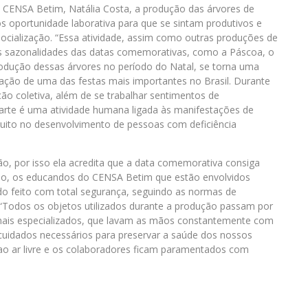
 CENSA Betim, Natália Costa, a produção das árvores de
 oportunidade laborativa para que se sintam produtivos e
socialização. “Essa atividade, assim como outras produções de
 as sazonalidades das datas comemorativas, como a Páscoa, o
rodução dessas árvores no período do Natal, se torna uma
ação de uma das festas mais importantes no Brasil. Durante
ão coletiva, além de se trabalhar sentimentos de
A arte é uma atividade humana ligada às manifestações de
 muito no desenvolvimento de pessoas com deficiência
ião, por isso ela acredita que a data comemorativa consiga
lo, os educandos do CENSA Betim que estão envolvidos
ido feito com total segurança, seguindo as normas de
“Todos os objetos utilizados durante a produção passam por
sionais especializados, que lavam as mãos constantemente com
cuidados necessários para preservar a saúde dos nossos
 ao ar livre e os colaboradores ficam paramentados com