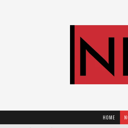
HOME
N