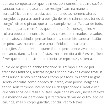
outrora composta por quendaimes, bonizames, narquim, subão,
canator, cusame e acunda, se ressignificam na maneira
eurocatólica de monarquia, abandonando as nomenclaturas
congolesas para assumir a posição de reis e rainhas dos bailes de
congo”, disse o pintor, que ainda complementa: “Apesar de tudo,
o corpo guarda memórias que a mente não consegue ler. A
cultura popular denuncia isso, nas cortes dos reinados, reisados,
maracatus, cabindas pernambucanas, cacumbis cariocas, baião
de princesas maranhense e uma infinidade de culturas e
tradições. A memória de quem fomos permanece viva no corpo,
no canto, danças, lutas e festas, mas e no dia-a-dia? Assim, ‘Real’
é ver que como a estrutura colonial se reproduz”, salienta.
“Falo de negros de ganho trocando seu tempo e saúde por
trabalhos fatídicos, artistas negros sendo exibidos como troféus,
mas nunca sendo respeitados como pessoas, mulheres negras
sendo vendidas como pedaço de carne, com povos indígenas
tendo seus terrenos incendiados e desapropriados. ‘Real’ é ver
que 500 anos de Brasil e o Brasil aqui nada mudou, nossa realeza
é a memória da identidade que tentaram deixar do outro lado da
calunga, mas o corpo guarda”, conclui Pedro Neves.