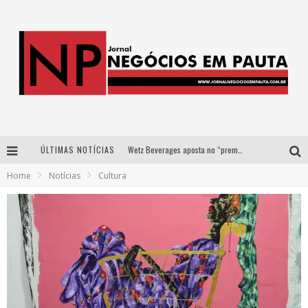
ÚLTIMAS NOTÍCIAS
Wetz Beverages aposta no “premium acessível” para democratizar a alta coquetelaria com garrafas de 1 litro
Home
Notícias
Cultura
Apenas 20% das imobiliárias brasileiras utilizam IA e OLX quer mudar este cenário
Como a Cortex seduziu Google, AWS e McDonald’s com IA para o go-to-market
Democratização do malte: Proibida utiliza estratégia de custo-benefício para o lazer do brasileiro