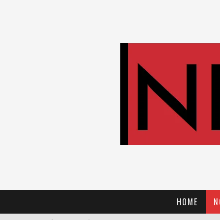
HOME
N