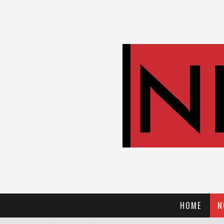
HOME
N