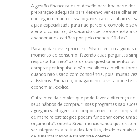
A gestão financeira é um desafio para boa parte dos 
preparação adequada para desenvolver esse olhar ana
conseguem manter essa organização e acabam se sab
ajuda especializada para não perder o controle e se
alerta o consultor, destacando que “se você está a 
abandonar os cartões por, pelo menos, 90 dias”.
Para ajudar nesse processo, Sílvio elencou algumas di
momento do consumo, fazendo duas perguntas simple
resposta for “não” para os dois questionamentos ou
comprar por impulso e não escolhem a melhor forma
quando não usado com consciência, pois, muitas ve
altíssimos. Enquanto, o pagamento à vista pode te 
economia”, explica.
Outra medida simples que pode fazer a diferença no 
seus hábitos de compra. “Esses programas são suces
agregam vantagens ao comportamento de compra do
de maneira estratégica podem funcionar como uma sol
orçamento”, orienta Sílvio, mencionando que existe
ser integrados à rotina das famílias, desde os mais t
de supermercados e transporte coletivo.