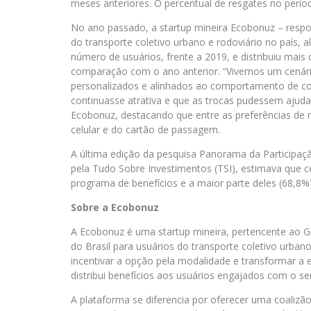
meses anteriores. O percentual de resgates no perí
No ano passado, a startup mineira Ecobonuz – resp
do transporte coletivo urbano e rodoviário no país
número de usuários, frente a 2019, e distribuiu mai
comparação com o ano anterior. “Vivemos um cenári
personalizados e alinhados ao comportamento de c
continuasse atrativa e que as trocas pudessem ajuda
Ecobonuz, destacando que entre as preferências de 
celular e do cartão de passagem.
A última edição da pesquisa Panorama da Participaç
pela Tudo Sobre Investimentos (TSI), estimava que 
programa de benefícios e a maior parte deles (68,8%)
Sobre a Ecobonuz
A Ecobonuz é uma startup mineira, pertencente ao G
do Brasil para usuários do transporte coletivo urban
incentivar a opção pela modalidade e transformar a e
distribui benefícios aos usuários engajados com o s
A plataforma se diferencia por oferecer uma coalizã