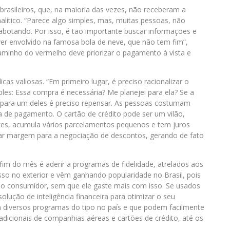
brasileiros, que, na maioria das vezes, não receberam a
lítico. “Parece algo simples, mas, muitas pessoas, não
otando. Por isso, é tão importante buscar informações e
 ver envolvido na famosa bola de neve, que não tem fim”,
caminho do vermelho deve priorizar o pagamento à vista e
cas valiosas. “Em primeiro lugar, é preciso racionalizar o
s: Essa compra é necessária? Me planejei para ela? Se a
 para um deles é preciso repensar. As pessoas costumam
 de pagamento. O cartão de crédito pode ser um vilão,
zes, acumula vários parcelamentos pequenos e tem juros
dar margem para a negociação de descontos, gerando de fato
fim do mês é aderir a programas de fidelidade, atrelados aos
so no exterior e vêm ganhando popularidade no Brasil, pois
 consumidor, sem que ele gaste mais com isso. Se usados
ução de inteligência financeira para otimizar o seu
m diversos programas do tipo no país e que podem facilmente
radicionais de companhias aéreas e cartões de crédito, até os