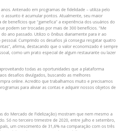
 anos. Antenado em programas de fidelidade – utiliza pelo
 o assunto é acumular pontos. Atualmente, seu maior
e benefícios que “gamefica” a experiência dos usuários do
, que podem ser trocadas por mais de 300 benefícios. “Me
do ano passado. Utilizo o ônibus diariamente para ir ao
 pessoal. Cumprindo os desafios já consegui resgatar quatro
ontas”, afirma, destacando que o valor economizado é sempre
essoal, como um prato especial de algum restaurante ou lazer
aproveitando todas as oportunidades que a plataforma
 aos desafios divulgados, buscando as melhores
 compra online. Acredito que trabalhamos muito e precisamos
programas para aliviar as contas e adquirir nossos objetos de
sas do Mercado de Fidelização) mostram que nem mesmo a
 Só no terceiro trimestre de 2020, entre julho e setembro,
 país, um crescimento de 31,6% na comparação com os três