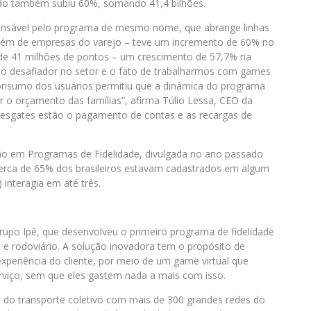
odo também subiu 60%, somando 41,4 bilhões.
onsável pelo programa de mesmo nome, que abrange linhas
, além de empresas do varejo – teve um incremento de 60% no
s de 41 milhões de pontos – um crescimento de 57,7% na
o desafiador no setor e o fato de trabalharmos com games
onsumo dos usuários permitiu que a dinâmica do programa
r o orçamento das famílias”, afirma Túlio Lessa, CEO da
resgates estão o pagamento de contas e as recargas de
ão em Programas de Fidelidade, divulgada no ano passado
cerca de 65% dos brasileiros estavam cadastrados em algum
 interagia em até três.
rupo Ipê, que desenvolveu o primeiro programa de fidelidade
o e rodoviário. A solução inovadora tem o propósito de
xperiência do cliente, por meio de um game virtual que
erviço, sem que eles gastem nada a mais com isso.
o do transporte coletivo com mais de 300 grandes redes do