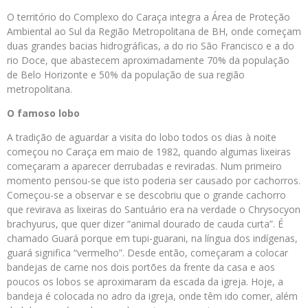
O território do Complexo do Caraça integra a Área de Proteção
Ambiental ao Sul da Região Metropolitana de BH, onde começam
duas grandes bacias hidrográficas, a do rio São Francisco e a do
rio Doce, que abastecem aproximadamente 70% da população
de Belo Horizonte e 50% da população de sua região
metropolitana.
O famoso lobo
A tradição de aguardar a visita do lobo todos os dias à noite
começou no Caraça em maio de 1982, quando algumas lixeiras
começaram a aparecer derrubadas e reviradas. Num primeiro
momento pensou-se que isto poderia ser causado por cachorros.
Começou-se a observar e se descobriu que o grande cachorro
que revirava as lixeiras do Santuário era na verdade o Chrysocyon
brachyurus, que quer dizer “animal dourado de cauda curta”. É
chamado Guará porque em tupi-guarani, na língua dos indígenas,
guará significa “vermelho”. Desde então, começaram a colocar
bandejas de carne nos dois portões da frente da casa e aos
poucos os lobos se aproximaram da escada da igreja. Hoje, a
bandeja é colocada no adro da igreja, onde têm ido comer, além