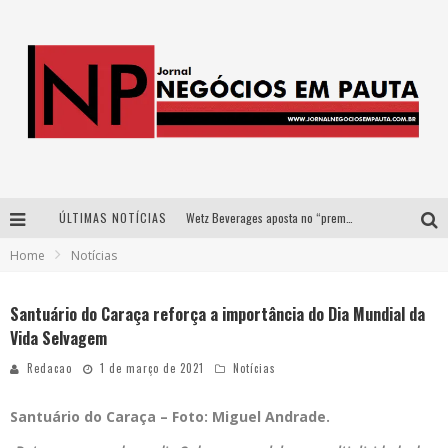
Wetz Beverages aposta no “premium acessível” para democratizar a alta coquetelaria com garrafas de 1 litro
ÚLTIMAS NOTÍCIAS
Apenas 20% das imobiliárias brasileiras utilizam IA e OLX quer mudar este cenário
Home
Notícias
Como a Cortex seduziu Google, AWS e McDonald’s com IA para o go-to-market
Santuário do Caraça reforça a importância do Dia Mundial da
Democratização do malte: Proibida utiliza estratégia de custo-benefício para o lazer do brasileiro
Vida Selvagem
Redacao
1 de março de 2021
Notícias
Santuário do Caraça – Foto: Miguel Andrade.