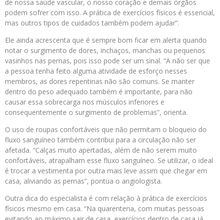
de nossa saúde vascular, o nosso coração e demais órgãos
podem sofrer com isso. A prática de exercícios físicos é essencial,
mas outros tipos de cuidados também podem ajudar”.
Ele ainda acrescenta que é sempre bom ficar em alerta quando
notar o surgimento de dores, inchaços, manchas ou pequenos
vasinhos nas pernas, pois isso pode ser um sinal. “A não ser que
a pessoa tenha feito alguma atividade de esforço nesses
membros, as dores repentinas não são comuns. Se manter
dentro do peso adequado também é importante, para não
causar essa sobrecarga nos músculos inferiores e
consequentemente o surgimento de problemas”, orienta.
O uso de roupas confortáveis que não permitam o bloqueio do
fluxo sanguíneo também contribui para a circulação não ser
afetada. “Calças muito apertadas, além de não serem muito
confortáveis, atrapalham esse fluxo sanguíneo. Se utilizar, o ideal
é trocar a vestimenta por outra mais leve assim que chegar em
casa, aliviando as pernas”, pontua o angiologista.
Outra dica do especialista é com relação à prática de exercícios
físicos mesmo em casa. “Na quarentena, com muitas pessoas
evitando ao máximo sair de casa, exercícios dentro de casa já