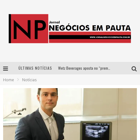
ÚLTIMAS NOTÍCIAS
Wetz Beverages aposta no “premium acessível” para democratizar a alta coquetelaria com garrafas de 1 litro
Home
Notícias
Apenas 20% das imobiliárias brasileiras utilizam IA e OLX quer mudar este cenário
Como a Cortex seduziu Google, AWS e McDonald’s com IA para o go-to-market
Democratização do malte: Proibida utiliza estratégia de custo-benefício para o lazer do brasileiro