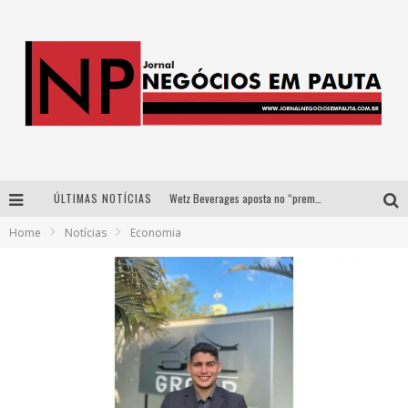
ÚLTIMAS NOTÍCIAS
Wetz Beverages aposta no “premium acessível” para democratizar a alta coquetelaria com garrafas de 1 litro
Home
Notícias
Economia
Apenas 20% das imobiliárias brasileiras utilizam IA e OLX quer mudar este cenário
Como a Cortex seduziu Google, AWS e McDonald’s com IA para o go-to-market
Democratização do malte: Proibida utiliza estratégia de custo-benefício para o lazer do brasileiro