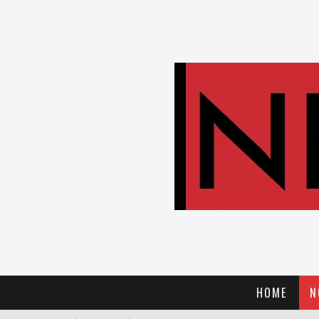
HOME
N