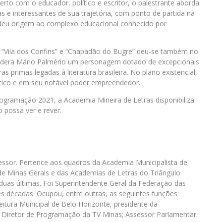
rto com o educador, político e escritor, o palestrante aborda
as e interessantes de sua trajetória, com ponto de partida na
deu origem ao complexo educacional conhecido por
 “Vila dos Confins” e “Chapadão do Bugre” deu-se também no
considera Mário Palmério um personagem dotado de excepcionais
s primas legadas à literatura brasileira. No plano existencial,
tico e em seu notável poder empreendedor.
rogramação 2021, a Academia Mineira de Letras disponibiliza
o possa ver e rever.
ofessor. Pertence aos quadros da Academia Municipalista de
 de Minas Gerais e das Academias de Letras do Triângulo
duas últimas. Foi Superintendente Geral da Federação das
ês décadas. Ocupou, entre outras, as seguintes funções:
itura Municipal de Belo Horizonte, presidente da
; Diretor de Programação da TV Minas; Assessor Parlamentar.