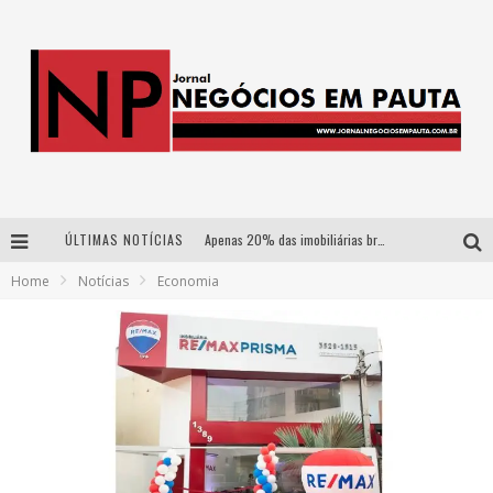
ÚLTIMAS NOTÍCIAS
Apenas 20% das imobiliárias brasileiras utilizam IA e OLX quer mudar este cenário
Home
Notícias
Economia
Como a Cortex seduziu Google, AWS e McDonald’s com IA para o go-to-market
Democratização do malte: Proibida utiliza estratégia de custo-benefício para o lazer do brasileiro
Wetz Beverages aposta no “premium acessível” para democratizar a alta coquetelaria com garrafas de 1 litro