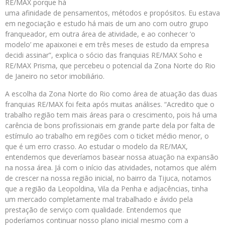
RE/MAX porque há
uma afinidade de pensamentos, métodos e propósitos. Eu estava
em negociação e estudo há mais de um ano com outro grupo
franqueador, em outra área de atividade, e ao conhecer ‘o
modelo’ me apaixonei e em três meses de estudo da empresa
decidi assinar”, explica o sócio das franquias RE/MAX Soho e
RE/MAX Prisma, que percebeu o potencial da Zona Norte do Rio
de Janeiro no setor imobiliário.
A escolha da Zona Norte do Rio como área de atuação das duas
franquias RE/MAX foi feita após muitas análises. “Acredito que o
trabalho região tem mais áreas para o crescimento, pois há uma
carência de bons profissionais em grande parte dela por falta de
estímulo ao trabalho em regiões com o ticket médio menor, o
que é um erro crasso. Ao estudar o modelo da RE/MAX,
entendemos que deveríamos basear nossa atuação na expansão
na nossa área. Já com o início das atividades, notamos que além
de crescer na nossa região inicial, no bairro da Tijuca, notamos
que a região da Leopoldina, Vila da Penha e adjacências, tinha
um mercado completamente mal trabalhado e ávido pela
prestação de serviço com qualidade. Entendemos que
poderíamos continuar nosso plano inicial mesmo com a