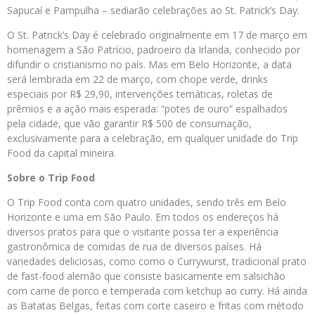
Sapucaí e Pampulha – sediarão celebrações ao St. Patrick’s Day.
O St. Patrick’s Day é celebrado originalmente em 17 de março em
homenagem a São Patrício, padroeiro da Irlanda, conhecido por
difundir o cristianismo no país. Mas em Belo Horizonte, a data
será lembrada em 22 de março, com chope verde, drinks
especiais por R$ 29,90, intervenções temáticas, roletas de
prêmios e a ação mais esperada: “potes de ouro” espalhados
pela cidade, que vão garantir R$ 500 de consumação,
exclusivamente para a celebração, em qualquer unidade do Trip
Food da capital mineira.
Sobre o
Trip
Food
O Trip Food conta com quatro unidades, sendo três em Belo
Horizonte e uma em São Paulo. Em todos os endereços há
diversos pratos para que o visitante possa ter a experiência
gastronômica de comidas de rua de diversos países. Há
variedades deliciosas, como como o Currywurst, tradicional prato
de fast-food alemão que consiste basicamente em salsichão
com carne de porco e temperada com ketchup ao curry. Há ainda
as Batatas Belgas, feitas com corte caseiro e fritas com método