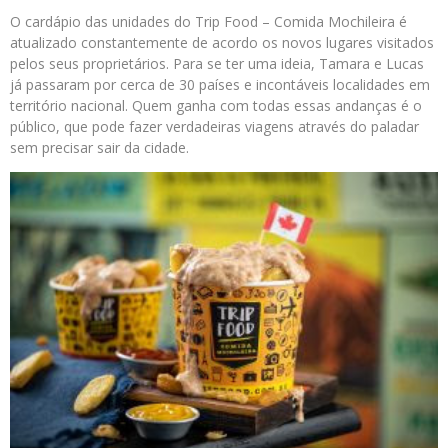
O cardápio das unidades do Trip Food – Comida Mochileira é
atualizado constantemente de acordo os novos lugares visitados
pelos seus proprietários. Para se ter uma ideia, Tamara e Lucas
já passaram por cerca de 30 países e incontáveis localidades em
território nacional. Quem ganha com todas essas andanças é o
público, que pode fazer verdadeiras viagens através do paladar
sem precisar sair da cidade.