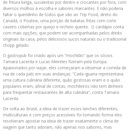
de fritura belga, suculentas por dentro e crocantes por fora, com
diversos molhos à escolha e sabores marcantes. E não poderia
faltar o queridinho de todos que vão ao Trip Food, direto do
Canadá, o Poutine, uma porção de batatas fritas com corte
caseiro cobertas por queijo e recheio quente. O cardápio conta
com mais opções, que podem ser acompanhadas pelos drinks
originais da casa, pelos deliciosos sucos naturais ou o tradicional
chopp gelado.
O gastropub foi criado após um “mochilão” que os sócios
Tamara Lacerda e Lucas Meireles fizeram pela Europa.
Apaixonados por viajar, eles começaram a observar a comida de
rua de cada país em suas andanças. “Cada iguaria representava
uma cultura culinária diferente, quão gostosas eram e o quão
populares eram, afinal de contas, mochileiros não tem dinheiro
para frequentar restaurantes de alta culinária”, conta Tamara
Lacerda.
De volta ao Brasil, a ideia de trazer esses lanches diferentes,
multiculturais e com preços acessíveis foi tomando forma eles
resolveram apostar na ideia de trazer exatamente o clima de
viagem que tanto adoram, não apenas nos sabores, mas