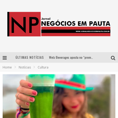
ÚLTIMAS NOTÍCIAS
Wetz Beverages aposta no “premium acessível” para democratizar a alta coquetelaria com garrafas de 1 litro
Home
Notícias
Cultura
Apenas 20% das imobiliárias brasileiras utilizam IA e OLX quer mudar este cenário
Como a Cortex seduziu Google, AWS e McDonald’s com IA para o go-to-market
Democratização do malte: Proibida utiliza estratégia de custo-benefício para o lazer do brasileiro