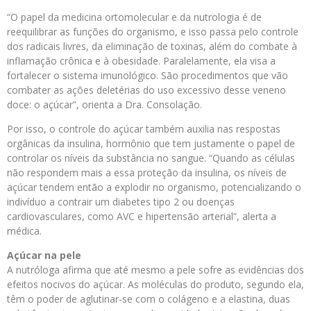
“O papel da medicina ortomolecular e da nutrologia é de
reequilibrar as funções do organismo, e isso passa pelo controle
dos radicais livres, da eliminação de toxinas, além do combate à
inflamação crônica e à obesidade. Paralelamente, ela visa a
fortalecer o sistema imunológico. São procedimentos que vão
combater as ações deletérias do uso excessivo desse veneno
doce: o açúcar”, orienta a Dra. Consolação.
Por isso, o controle do açúcar também auxilia nas respostas
orgânicas da insulina, hormônio que tem justamente o papel de
controlar os níveis da substância no sangue. “Quando as células
não respondem mais a essa proteção da insulina, os níveis de
açúcar tendem então a explodir no organismo, potencializando o
indivíduo a contrair um diabetes tipo 2 ou doenças
cardiovasculares, como AVC e hipertensão arterial”, alerta a
médica.
Açúcar na pele
A nutróloga afirma que até mesmo a pele sofre as evidências dos
efeitos nocivos do açúcar. As moléculas do produto, segundo ela,
têm o poder de aglutinar-se com o colágeno e a elastina, duas