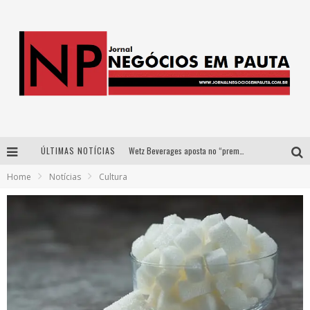
ÚLTIMAS NOTÍCIAS
Wetz Beverages aposta no “premium acessível” para democratizar a alta coquetelaria com garrafas de 1 litro
Home
Notícias
Cultura
Apenas 20% das imobiliárias brasileiras utilizam IA e OLX quer mudar este cenário
Como a Cortex seduziu Google, AWS e McDonald’s com IA para o go-to-market
Democratização do malte: Proibida utiliza estratégia de custo-benefício para o lazer do brasileiro