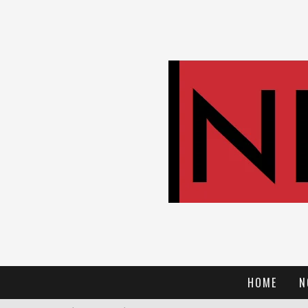
HOME
N