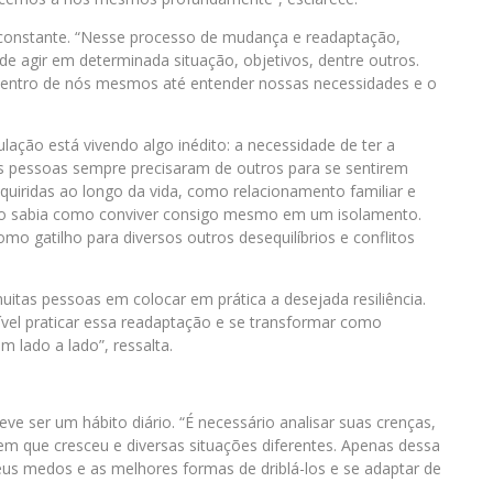
constante. “Nesse processo de mudança e readaptação,
 agir em determinada situação, objetivos, dentre outros.
dentro de nós mesmos até entender nossas necessidades e o
ação está vivendo algo inédito: a necessidade de ter a
s pessoas sempre precisaram de outros para se sentirem
quiridas ao longo da vida, como relacionamento familiar e
não sabia como conviver consigo mesmo em um isolamento.
omo gatilho para diversos outros desequilíbrios e conflitos
muitas pessoas em colocar em prática a desejada resiliência.
vel praticar essa readaptação e se transformar como
m lado a lado”, ressalta.
e ser um hábito diário. “É necessário analisar suas crenças,
 em que cresceu e diversas situações diferentes. Apenas dessa
seus medos e as melhores formas de driblá-los e se adaptar de