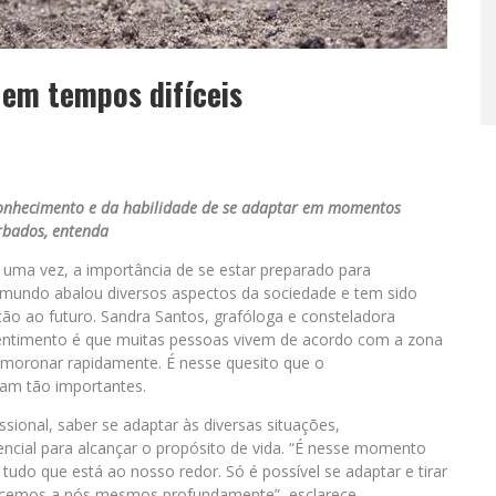
r em tempos difíceis
onhecimento e da habilidade de se adaptar em momentos
rbados, entenda
uma vez, a importância de se estar preparado para
 mundo abalou diversos aspectos da sociedade e tem sido
o ao futuro. Sandra Santos, grafóloga e consteladora
l sentimento é que muitas pessoas vivem de acordo com a zona
esmoronar rapidamente. É nesse quesito que o
nam tão importantes.
sional, saber se adaptar às diversas situações,
encial para alcançar o propósito de vida. “É nesse momento
do que está ao nosso redor. Só é possível se adaptar e tirar
hecemos a nós mesmos profundamente”, esclarece.