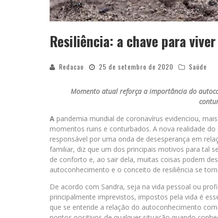
Resiliência: a chave para vive
Redacao
25 de setembro de 2020
Saúde
Momento atual reforça a importância do autoc
contu
A
pandemia mundial de coronavírus evidenciou, mais 
momentos ruins e conturbados. A nova realidade do
responsável por uma onda de desesperança em relaçã
familiar, diz que um dos principais motivos para ta
de conforto e, ao sair dela, muitas coisas podem d
autoconhecimento e o conceito de resiliência se tor
De acordo com Sandra, seja na vida pessoal ou profis
principalmente imprevistos, impostos pela vida é ess
que se entende a relação do autoconhecimento com tu
pontos positivos de qualquer situação quando con