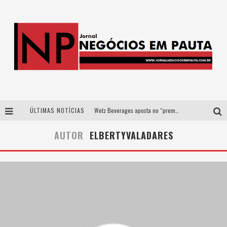
ÚLTIMAS NOTÍCIAS
Wetz Beverages aposta no “premium acessível” para democratizar a alta coquetelaria com garrafas de 1 litro
Apenas 20% das imobiliárias brasileiras utilizam IA e OLX quer mudar este cenário
AUTOR
ELBERTYVALADARES
Como a Cortex seduziu Google, AWS e McDonald’s com IA para o go-to-market
Democratização do malte: Proibida utiliza estratégia de custo-benefício para o lazer do brasileiro