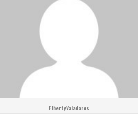
ElbertyValadares