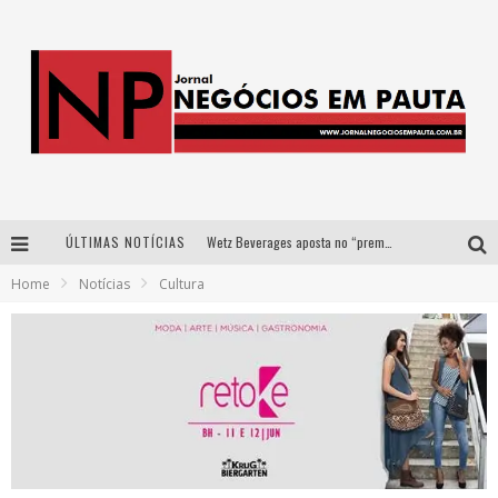
ÚLTIMAS NOTÍCIAS
Wetz Beverages aposta no “premium acessível” para democratizar a alta coquetelaria com garrafas de 1 litro
Home
Notícias
Cultura
Apenas 20% das imobiliárias brasileiras utilizam IA e OLX quer mudar este cenário
Como a Cortex seduziu Google, AWS e McDonald’s com IA para o go-to-market
Democratização do malte: Proibida utiliza estratégia de custo-benefício para o lazer do brasileiro