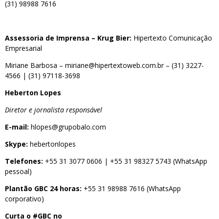
(31) 98988 7616
Assessoria de Imprensa – Krug Bier:
Hipertexto Comunicação
Empresarial
Miriane Barbosa –
miriane@hipertextoweb.com.br
–
(31) 3227-
4566
|
(31) 97118-3698
Heberton Lopes
Diretor e jornalista responsável
E-mail:
hlopes@grupobalo.com
Skype:
hebertonlopes
Telefones:
+55 31 3077 0606
|
+55 31 98327 5743
(WhatsApp
pessoal)
Plantão GBC 24 horas:
+55 31 98988 7616
(WhatsApp
corporativo)
Curta o #GBC no