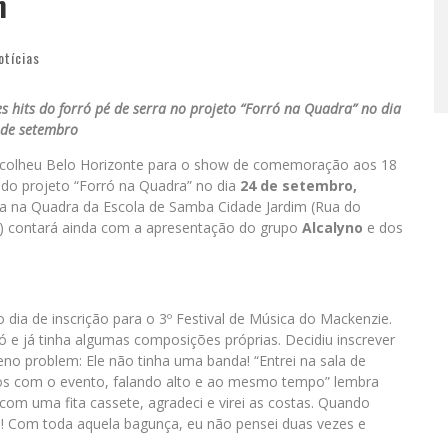
m
otícias
 hits do forró pé de serra no projeto “Forró na Quadra” no dia
 de setembro
escolheu Belo Horizonte para o show de comemoração aos 18
 do projeto “Forró na Quadra” no dia
24 de setembro,
zada na Quadra da Escola de Samba Cidade Jardim (Rua do
m) contará ainda com a apresentação do grupo
Alcalyno
e dos
dia de inscrição para o 3º Festival de Música do Mackenzie.
ró e já tinha algumas composições próprias. Decidiu inscrever
eno problem: Ele não tinha uma banda! “Entrei na sala de
cos com o evento, falando alto e ao mesmo tempo” lembra
o com uma fita cassete, agradeci e virei as costas. Quando
da! Com toda aquela bagunça, eu não pensei duas vezes e