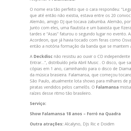
O nome era tão perfeito que o cara respondeu: “Legal
que até então não existia, estava entre os 20 convoc
Alemão, amigo DJ que tocava zabumba. Alemão, por s
Junto com eles, uma flautista e um baixista que fiz
tardes e “Asas” faturou o segundo lugar no evento. A
Acordeon, que já havia tocado com feras como Osval
então a notória formação da banda que se mantem 
A
Deckdisc
não resistiu ao ouvir o CD independente
Entrar…”, distribuído pela Abril Music . O disco, que
cópias em 1 ano, caminhando para o disco de Diamant
da música brasieira. Falamansa, que começou tocan
São Paulo, atualmente lota shows para milhares de 
piratas vendidos pelos camelôs. O
Falamansa
mistu
raízes desse ritmo tão brasileiro.
Serviço:
Show Falamansa 18 anos – Forró na Quadra
Outra atrações:
Alcalyno, DJs Ric e Doidim