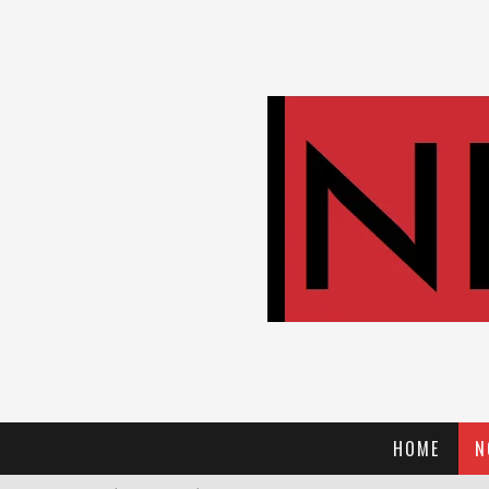
HOME
N