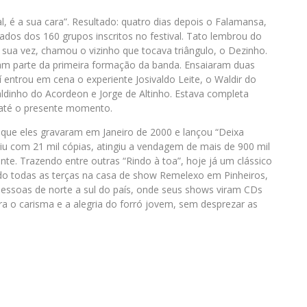
, é a sua cara”. Resultado: quatro dias depois o Falamansa,
ados dos 160 grupos inscritos no festival. Tato lembrou do
ua vez, chamou o vizinho que tocava triângulo, o Dezinho.
eram parte da primeira formação da banda. Ensaiaram duas
í entrou em cena o experiente Josivaldo Leite, o Waldir do
dinho do Acordeon e Jorge de Altinho. Estava completa
até o presente momento.
 que eles gravaram em Janeiro de 2000 e lançou “Deixa
 saiu com 21 mil cópias, atingiu a vendagem de mais de 900 mil
e. Trazendo entre outras “Rindo à toa”, hoje já um clássico
do todas as terças na casa de show Remelexo em Pinheiros,
pessoas de norte a sul do país, onde seus shows viram CDs
ra o carisma e a alegria do forró jovem, sem desprezar as