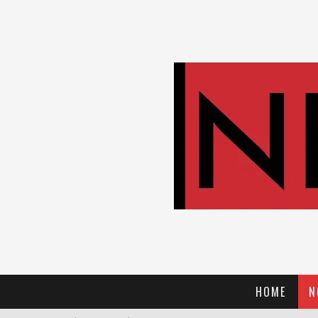
HOME
N