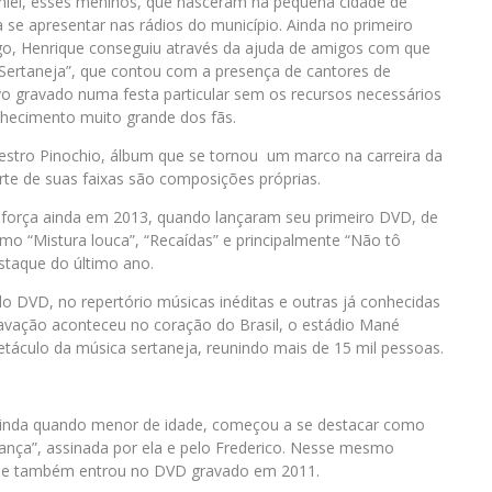
aniel, esses meninos, que nasceram na pequena cidade de
se apresentar nas rádios do município. Ainda no primeiro
ego, Henrique conseguiu através da ajuda de amigos com que
 Sertaneja”, que contou com a presença de cantores de
o gravado numa festa particular sem os recursos necessários
hecimento muito grande dos fãs.
stro Pinochio, álbum que se tornou um marco na carreira da
rte de suas faixas são composições próprias.
força ainda em 2013, quando lançaram seu primeiro DVD, de
 “Mistura louca”, “Recaídas” e principalmente “Não tô
staque do último ano.
o DVD, no repertório músicas inéditas e outras já conhecidas
ravação aconteceu no coração do Brasil, o estádio Mané
etáculo da música sertaneja, reunindo mais de 15 mil pessoas.
Ainda quando menor de idade, começou a se destacar como
nça”, assinada por ela e pelo Frederico. Nesse mesmo
 que também entrou no DVD gravado em 2011.