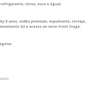
 refrigerante, citrus, suco e água):
sky 8 anos, vodka premium, espumante, cerveja,
cionamento G2 e acesso ao setor Front Stage:
esgotar.
vassi)