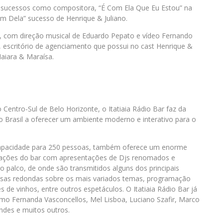
 sucessos como compositora, “É Com Ela Que Eu Estou” na
Bem Dela” sucesso de Henrique & Juliano.
 com direção musical de Eduardo Pepato e vídeo Fernando
w, escritório de agenciamento que possui no cast Henrique &
aiara & Maraísa.
 Centro-Sul de Belo Horizonte, o Itatiaia Rádio Bar faz da
o Brasil a oferecer um ambiente moderno e interativo para o
 capacidade para 250 pessoas, também oferece um enorme
trações do bar com apresentações de Djs renomados e
 palco, de onde são transmitidos alguns dos principais
mesas redondas sobre os mais variados temas, programação
 de vinhos, entre outros espetáculos. O Itatiaia Rádio Bar já
omo Fernanda Vasconcellos, Mel Lisboa, Luciano Szafir, Marco
ndes e muitos outros.