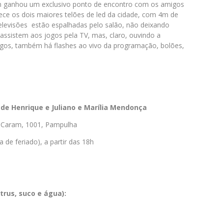
ém ganhou um exclusivo ponto de encontro com os amigos
rece os dois maiores telões de led da cidade, com 4m de
televisões estão espalhadas pelo salão, não deixando
assistem aos jogos pela TV, mas, claro, ouvindo a
jogos, também há flashes ao vivo da programação, bolões,
de Henrique e Juliano e Marília Mendonça
o Caram, 1001, Pampulha
 de feriado), a partir das 18h
itrus, suco e água):