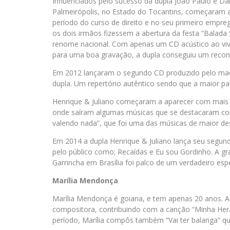
Influenciados pelo sucesso da dupla João Paulo e D
Palmeirópolis, no Estado do Tocantins, começaram a 
período do curso de direito e no seu primeiro empr
os dois irmãos fizessem a abertura da festa “Balada
renome nacional. Com apenas um CD acústico ao viv
para uma boa gravação, a dupla conseguiu um recon
Em 2012 lançaram o segundo CD produzido pelo mae
dupla. Um repertório autêntico sendo que a maior pa
Henrique & Juliano começaram a aparecer com mais 
onde saíram algumas músicas que se destacaram como
valendo nada”, que foi uma das músicas de maior de
Em 2014 a dupla Henrique & Juliano lança seu segund
pelo público como; Recaídas e Eu sou Gordinho. A g
Garrincha em Brasília foi palco de um verdadeiro esp
Marília Mendonça
Marília Mendonça é goiana, e tem apenas 20 anos. 
compositora, contribuindo com a canção “Minha Hera
período, Marília compôs também “Vai ter balanga”