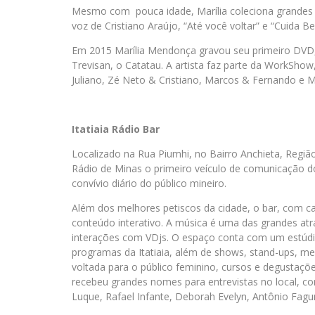
Mesmo com pouca idade, Marília coleciona grandes
voz de Cristiano Araújo, “Até você voltar” e “Cuida 
Em 2015 Marília Mendonça gravou seu primeiro DVD,
Trevisan, o Catatau. A artista faz parte da WorkSho
Juliano, Zé Neto & Cristiano, Marcos & Fernando e M
Itatiaia Rádio Bar
Localizado na Rua Piumhi, no Bairro Anchieta, Região
Rádio de Minas o primeiro veículo de comunicação d
convívio diário do público mineiro.
Além dos melhores petiscos da cidade, o bar, com
conteúdo interativo. A música é uma das grandes a
interações com VDjs. O espaço conta com um estúdio
programas da Itatiaia, além de shows, stand-ups, 
voltada para o público feminino, cursos e degustações
recebeu grandes nomes para entrevistas no local, c
Luque, Rafael Infante, Deborah Evelyn, Antônio Fagu