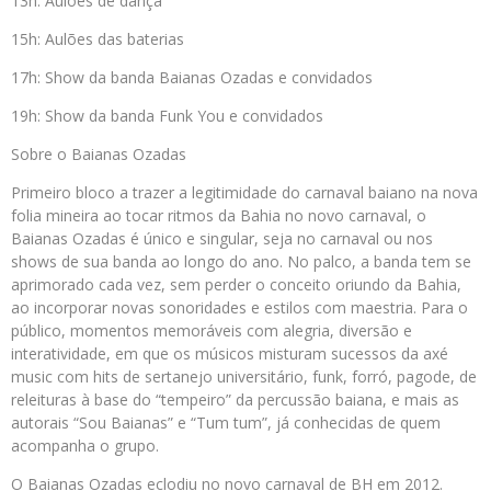
13h: Aulões de dança
15h: Aulões das baterias
17h: Show da banda Baianas Ozadas e convidados
19h: Show da banda Funk You e convidados
Sobre o Baianas Ozadas
Primeiro bloco a trazer a legitimidade do carnaval baiano na nova
folia mineira ao tocar ritmos da Bahia no novo carnaval, o
Baianas Ozadas é único e singular, seja no carnaval ou nos
shows de sua banda ao longo do ano. No palco, a banda tem se
aprimorado cada vez, sem perder o conceito oriundo da Bahia,
ao incorporar novas sonoridades e estilos com maestria. Para o
público, momentos memoráveis com alegria, diversão e
interatividade, em que os músicos misturam sucessos da axé
music com hits de sertanejo universitário, funk, forró, pagode, de
releituras à base do “tempeiro” da percussão baiana, e mais as
autorais “Sou Baianas” e “Tum tum”, já conhecidas de quem
acompanha o grupo.
O Baianas Ozadas eclodiu no novo carnaval de BH em 2012.