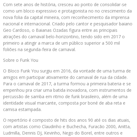
Com sete anos de história, cresceu ao ponto de consolidar-se
como um bloco expressivo e protagonista no no crescimento da
nova folia da capital mineira, com reconhecimento da imprensa
nacional e internacional. Criado pelo cantor e pesquisador baiano
Geo Cardoso, o Baianas Ozadas figura entre as principais
atrações do carnaval belo-horizontino, tendo sido em 2017 o
primeiro a atingir a marca de um público superior a 500 mil
foliões na segunda-feira de carnaval.
Sobre o Funk You
O Bloco Funk You surgiu em 2016, da vontade de uma turma de
amigos em participar ativamente do carnaval de rua da cidade.
Para o carnaval de 2017, a turma formou a primeira bateria e se
empenhou pra criar uma batida inovadora, com instrumentos de
percussão de samba em ritmo de funk brasileiro, além de uma
identidade visual marcante, composta por boné de aba reta e
camisa estampada.
O repertório é composto de hits dos anos 90 até os dias atuais,
com artistas como Claudinho e Buchecha, Furacão 2000, Anitta,
Ludmilla, Dennis DJ, Kevinho, Nego do Borel, entre outros e