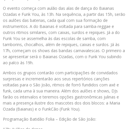
O evento começa com aulão das alas de dança do Baianas
Ozadas e Funk You, às 13h. Na sequência, a partir das 15h, serão
os aulões das baterias, cada qual com sua formação de
instrumentos. A do Baianas é voltada para samba-reggae e
outros ritmos similares, com caixas, surdos e repiques. Já a do
Funk You se assemelha às das escolas de samba, com
tamborins, chocalhos, além de repiques, caixas e surdos. Já às
17h, começam os shows das bandas carnavalescas. O primeiro a
se apresentar será o Baianas Ozadas, com o Funk You subindo
ao palco às 19h.
Ambos os grupos contarão com participações de convidados
surpresas e incrementarão aos seus repertórios canções
voltadas para o São João, ritmos de forró fundidos com axé e
funk, cada uma à sua maneira. Além dos aulões e shows, DJs
farão os intervalos e teremos opções gastronômicas julinas e
mais a presença ilustre dos mascotes dos dois blocos: a Maria
Ozada (Baianas) e o FunkCão (Funk You).
Programação Batidão Folia – Edição de São João: