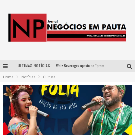
Wetz Beverages aposta no “premium acessível” para democratizar a alta coquetelaria com garrafas de 1 litro
ÚLTIMAS NOTÍCIAS
Apenas 20% das imobiliárias brasileiras utilizam IA e OLX quer mudar este cenário
Home
Notícias
Cultura
Como a Cortex seduziu Google, AWS e McDonald’s com IA para o go-to-market
Democratização do malte: Proibida utiliza estratégia de custo-benefício para o lazer do brasileiro