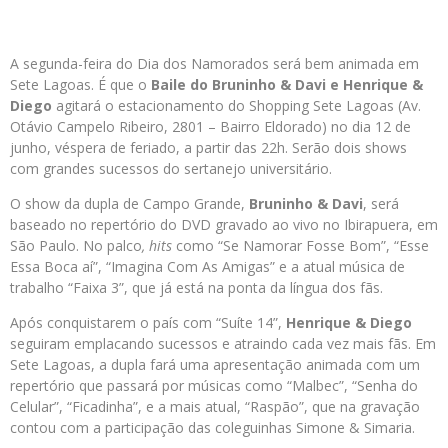
A segunda-feira do Dia dos Namorados será bem animada em
Sete Lagoas. É que o
Baile do Bruninho & Davi e Henrique &
Diego
agitará o estacionamento do Shopping Sete Lagoas (Av.
Otávio Campelo Ribeiro, 2801 – Bairro Eldorado) no dia 12 de
junho, véspera de feriado, a partir das 22h. Serão dois shows
com grandes sucessos do sertanejo universitário.
O show da dupla de Campo Grande,
Bruninho & Davi
, será
baseado no repertório do DVD gravado ao vivo no Ibirapuera, em
São Paulo. No palco
, hits
como “Se Namorar Fosse Bom”, “Esse
Essa Boca aí”, “Imagina Com As Amigas” e a atual música de
trabalho “Faixa 3”, que já está na ponta da língua dos fãs.
Após conquistarem o país com “Suíte 14”,
Henrique & Diego
seguiram emplacando sucessos e atraindo cada vez mais fãs. Em
Sete Lagoas, a dupla fará uma apresentação animada com um
repertório que passará por músicas como “Malbec”, “Senha do
Celular”, “Ficadinha”, e a mais atual, “Raspão”, que na gravação
contou com a participação das coleguinhas Simone & Simaria.