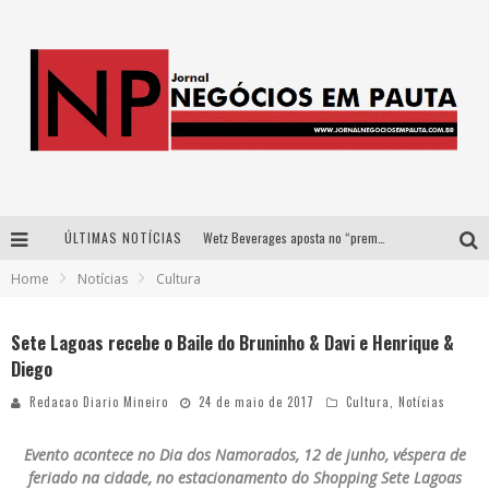
ÚLTIMAS NOTÍCIAS
Wetz Beverages aposta no “premium acessível” para democratizar a alta coquetelaria com garrafas de 1 litro
Home
Notícias
Cultura
Apenas 20% das imobiliárias brasileiras utilizam IA e OLX quer mudar este cenário
Como a Cortex seduziu Google, AWS e McDonald’s com IA para o go-to-market
Sete Lagoas recebe o Baile do Bruninho & Davi e Henrique &
Diego
Democratização do malte: Proibida utiliza estratégia de custo-benefício para o lazer do brasileiro
Redacao Diario Mineiro
24 de maio de 2017
Cultura
,
Notícias
Evento acontece no Dia dos Namorados, 12 de junho, véspera de
feriado na cidade, no estacionamento do Shopping Sete Lagoas