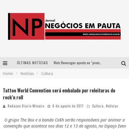
ÚLTIMAS NOTÍCIAS
Wetz Beverages aposta no “premium acessível” para democratizar a alta coquetelaria com garrafas de 1 litro
Home
Notícias
Cultura
Apenas 20% das imobiliárias brasileiras utilizam IA e OLX quer mudar este cenário
Como a Cortex seduziu Google, AWS e McDonald’s com IA para o go-to-market
Tattoo World Convention será embalado por releituras do
rock’n roll
Democratização do malte: Proibida utiliza estratégia de custo-benefício para o lazer do brasileiro
Redacao Diario Mineiro
8 de agosto de 2017
Cultura
,
Notícias
O grupo The Box e a banda Ca$h serão responsáveis por animar a
convenção que acontece n
os dias 12 e 13 de agosto, no Espaço Even