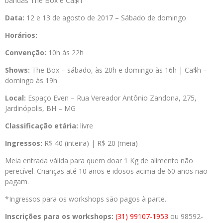
bandas The Box e Ca$h
Data:
12 e 13 de agosto de 2017 – Sábado de domingo
Horários:
Convenção:
10h às 22h
Shows:
The Box – sábado, às 20h e domingo às 16h | Ca$h –
domingo às 19h
Local:
Espaço Even – Rua Vereador Antônio Zandona, 275,
Jardinópolis, BH – MG
Classificação etária:
livre
Ingressos:
R$ 40 (inteira) | R$ 20 (meia)
Meia entrada válida para quem doar 1 Kg de alimento não
perecível. Crianças até 10 anos e idosos acima de 60 anos não
pagam.
*Ingressos para os workshops são pagos à parte.
Inscrições para os workshops:
(31) 99107-1953
ou 98592-