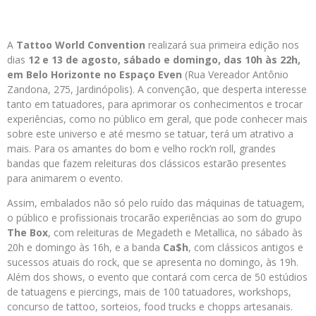
A
Tattoo World Convention
realizará sua primeira edição nos
dias
12 e 13 de agosto
, sábado e domingo,
das 10h às 22h
,
em Belo Horizonte no
Espaço Even
(Rua Vereador Antônio
Zandona, 275, Jardinópolis). A convenção, que desperta interesse
tanto em tatuadores, para aprimorar os conhecimentos e trocar
experiências, como no público em geral, que pode conhecer mais
sobre este universo e até mesmo se tatuar, terá um atrativo a
mais. Para os amantes do bom e velho rock’n roll, grandes
bandas que fazem releituras dos clássicos estarão presentes
para animarem o evento.
Assim, embalados não só pelo ruído das máquinas de tatuagem,
o público e profissionais trocarão experiências ao som do grupo
The Box
, com releituras de Megadeth e Metallica, no sábado às
20h e domingo às 16h, e a banda
Ca$h
, com clássicos antigos e
sucessos atuais do rock, que se apresenta no domingo, às 19h.
Além dos shows, o evento que contará com cerca de 50 estúdios
de tatuagens e piercings, mais de 100 tatuadores, workshops,
concurso de tattoo, sorteios, food trucks e chopps artesanais.