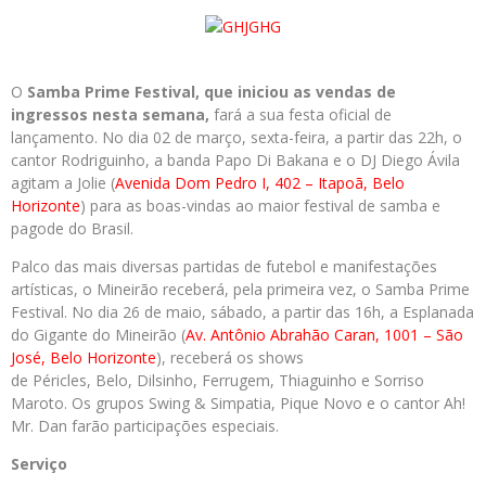
O
Samba
Prime Festival,
que iniciou as vendas de
ingressos nesta semana,
fará a sua festa oficial de
lançamento. No dia 02 de março, sexta-feira, a partir das 22h, o
cantor Rodriguinho, a banda Papo Di Bakana e o DJ Diego Ávila
agitam a Jolie (
Avenida Dom Pedro I, 402 – Itapoã, Belo
Horizonte
) para as boas-vindas ao maior festival de samba e
pagode do Brasil.
Palco das mais diversas partidas de futebol e manifestações
artísticas, o Mineirão receberá, pela primeira vez, o Samba Prime
Festival. No dia 26 de maio, sábado, a partir das 16h, a Esplanada
do Gigante do Mineirão (
Av. Antônio Abrahão Caran, 1001 – São
José, Belo Horizonte
), receberá os shows
de Péricles, Belo, Dilsinho,
Ferrugem, Thiaguinho e Sorriso
Maroto. Os grupos Swing & Simpatia, Pique Novo e o cantor Ah!
Mr. Dan farão participações especiais.
Serviço