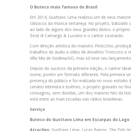
O Buteco mais famoso do Brasil
Em 2014, Gusttavo Lima realizou um de seus maiore
clássicos da música sertaneja. No projeto, batizado 
ao lado de alguns dos seus grandes ídolos: o próprio
Zezé di Camargo & Luciano e o cantor Leonardo.
Com direção artística do maestro Pinócchio, produçã
trabalhos de áudio e vídeo de Anselmo Troncoso e r
Villa Mix de Goiânia/GO, mas só teve seu lançament
Depois do sucesso da primeira edição, o cantor ide
nome, porém um formato diferente. Pela primeira ve
presença do público e foi realizada no novo estúdio
cenário intimista e boêmio, o projeto gravado no fin
consagrou, sem dúvidas, um dos maiores hits da histó
está entre as mais tocadas nas rádios brasileiras.
Serviço
Buteco do Gusttavo Lima em Escarpas do Lago
Atrações:
Gusttavo Lima, Lucas Barros, The Fish Hou