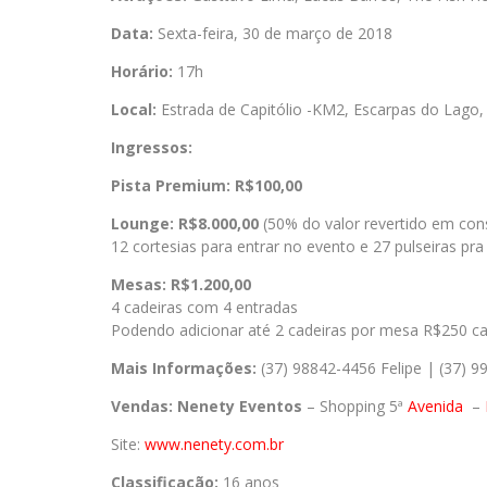
Data:
Sexta-feira, 30 de março de 2018
Horário:
17h
Local:
Estrada de Capitólio -KM2, Escarpas do Lago, C
Ingressos:
Pista Premium: R$100,00
Lounge: R$8.000,00
(50% do valor revertido em co
12 cortesias para entrar no evento e 27 pulseiras pr
Mesas: R$1.200,00
4 cadeiras com 4 entradas
Podendo adicionar até 2 cadeiras por mesa R$250 ca
Mais Informações:
(37) 98842-4456 Felipe | (37) 9
Vendas:
Nenety Eventos
– Shopping 5ª
Avenida
–
Site:
www.nenety.com.br
Classificação:
16 anos