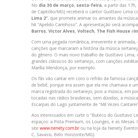
No
dia 30 de março
,
sexta-feira
, a partir das 17h
de Capitólio/MG) receberá o cantor Gusttavo Lima c
Lima 2”
, que promete animar os amantes da música
hit “Apelido Carinhoso”. A apresentação será acomp
Barros
,
Victor Alves
,
Voltech
,
The Fish House
e
I
Com uma pegada romântica, irreverente e animada, 
canções que marcaram a história da música sertaneja
do gênero. O mais novo trabalho de Gusttavo Lima,
grandes clássicos do sertanejo, com canções inédita
Marília Mendonça, por exemplo.
Os fãs vão cantar em coro o refrão da famosa can
de bebê, porque era assim que ela me chamava e um ap
marca registrada do sertanejo, pois a música, em po
tocadas nas rádios brasileiras, sem dúvidas, a músic
Escarpas do Lago juntamente de “Mil Vezes Cantarei”
Aos interessados em curtir o “Buteco do Gusttavo Li
espaços: a Pista Premium, os Lounges, e as Mesas. 
site
www.nenety.com.br
ou na loja da Nenety Evento
C, Savassi, Belo Horizonte/MG).