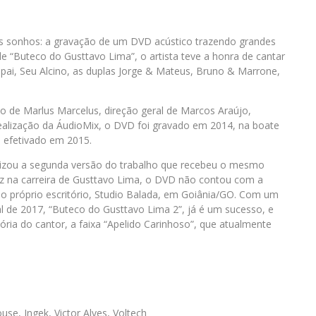
s sonhos: a gravação de um DVD acústico trazendo grandes
de “Buteco do Gusttavo Lima”, o artista teve a honra de cantar
 pai, Seu Alcino, as duplas Jorge & Mateus, Bruno & Marrone,
o de Marlus Marcelus, direção geral de Marcos Araújo,
ealização da ÁudioMix, o DVD foi gravado em 2014, na boate
o efetivado em 2015.
alizou a segunda versão do trabalho que recebeu o mesmo
z na carreira de Gusttavo Lima, o DVD não contou com a
 do próprio escritório, Studio Balada, em Goiânia/GO. Com um
al de 2017, “Buteco do Gusttavo Lima 2”, já é um sucesso, e
ria do cantor, a faixa “Apelido Carinhoso”, que atualmente
se, Ingek, Victor Alves, Voltech