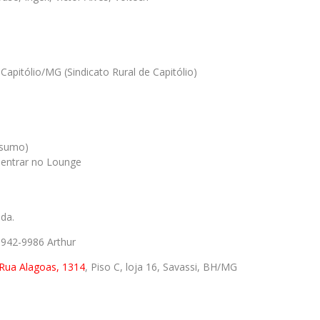
apitólio/MG (Sindicato Rural de Capitólio)
nsumo)
a entrar no Lounge
da.
9942-9986 Arthur
Rua Alagoas, 1314
, Piso C, loja 16, Savassi, BH/MG