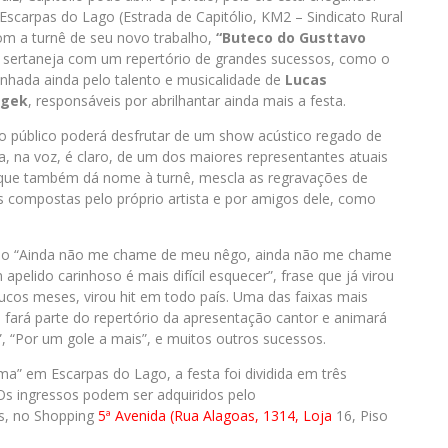
, Escarpas do Lago (Estrada de Capitólio, KM2 – Sindicato Rural
om a turnê de seu novo trabalho,
“Buteco do Gusttavo
 sertaneja com um repertório de grandes sucessos, como o
anhada ainda pelo talento e musicalidade de
Lucas
ngek
, responsáveis por abrilhantar ainda mais a festa.
o público poderá desfrutar de um show acústico regado de
, na voz, é claro, de um dos maiores representantes atuais
 que também dá nome à turnê, mescla as regravações de
s compostas pelo próprio artista e por amigos dele, como
ção “Ainda não me chame de meu nêgo, ainda não me chame
elido carinhoso é mais difícil esquecer”, frase que já virou
ucos meses, virou hit em todo país. Uma das faixas mais
a fará parte do repertório da apresentação cantor e animará
, “Por um gole a mais”, e muitos outros sucessos.
ma” em Escarpas do Lago, a festa foi dividida em três
Os ingressos podem ser adquiridos pelo
s, no Shopping
5ª Avenida (Rua Alagoas, 1314, Loja
16, Piso