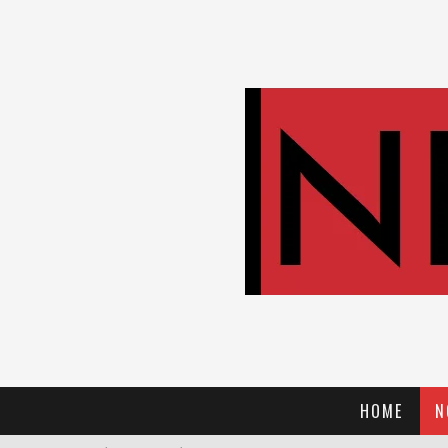
HOME
N