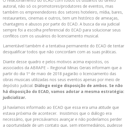
O relacionamento do ECAD com todos os usuários do direito
autoral, não só os promotores/produtores de eventos, mas
também os empreendedores dos setores hoteleiro, mídia, bares,
restaurantes, cinemas e outros, tem um histórico de ameaças,
chantagens e abusos por parte do ECAD. A busca da via judicial
sempre foi a escolha preferencial do ECAD para solucionar seus
conflitos com os usuários do licenciamento musical.
Lamentável também é a tentativa permanente do ECAD de tentar
desqualificar todos que não concordam com as suas práticas.
Diante desse quadro e pelos motivos acima expostos, os
associados da ABRAPE – Regional Minas Gerais informam que a
partir do dia 1º de maio de 2018 pagarão o licenciamento das
obras musicais utilizadas nos seus eventos apenas por meio de
depósito judicial.
Diálogo exige disposição de ambos. Se não
há disposição do ECAD, vamos adotar a mesma estratégia:
judicializar.
Já havíamos informado ao ECAD que essa era uma atitude que
estava próxima de acontecer. Insistimos que o diálogo era
necessário, que precisávamos avançar e não poderíamos perder
a oportunidade de um contato que, sem intermediários, pudesse