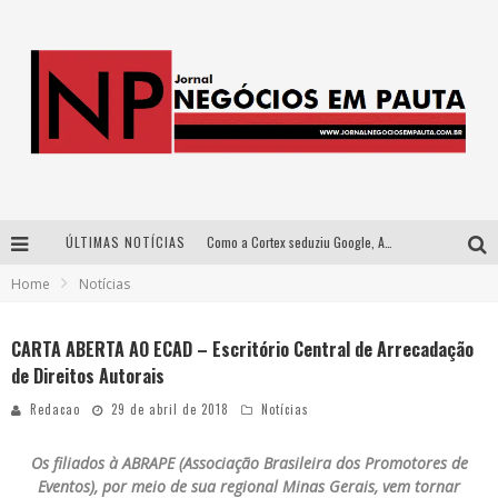
Como a Cortex seduziu Google, AWS e McDonald’s com IA para o go-to-market
ÚLTIMAS NOTÍCIAS
Democratização do malte: Proibida utiliza estratégia de custo-benefício para o lazer do brasileiro
Home
Notícias
Wetz Beverages aposta no “premium acessível” para democratizar a alta coquetelaria com garrafas de 1 litro
CARTA ABERTA AO ECAD – Escritório Central de Arrecadação
Apenas 20% das imobiliárias brasileiras utilizam IA e OLX quer mudar este cenário
de Direitos Autorais
Redacao
29 de abril de 2018
Notícias
Os filiados à ABRAPE (Associação Brasileira dos Promotores de
Eventos), por meio de sua regional Minas Gerais, vem tornar