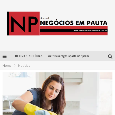
ÚLTIMAS NOTÍCIAS
Wetz Beverages aposta no “premium acessível” para democratizar a alta coquetelaria com garrafas de 1 litro
Home
Notícias
Apenas 20% das imobiliárias brasileiras utilizam IA e OLX quer mudar este cenário
Como a Cortex seduziu Google, AWS e McDonald’s com IA para o go-to-market
Democratização do malte: Proibida utiliza estratégia de custo-benefício para o lazer do brasileiro