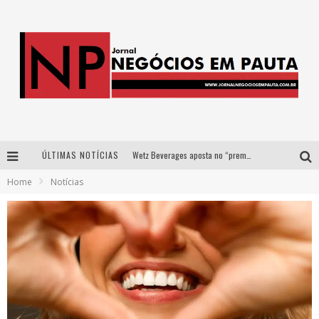
ÚLTIMAS NOTÍCIAS
Wetz Beverages aposta no “premium acessível” para democratizar a alta coquetelaria com garrafas de 1 litro
Home
Notícias
Apenas 20% das imobiliárias brasileiras utilizam IA e OLX quer mudar este cenário
Como a Cortex seduziu Google, AWS e McDonald’s com IA para o go-to-market
Democratização do malte: Proibida utiliza estratégia de custo-benefício para o lazer do brasileiro