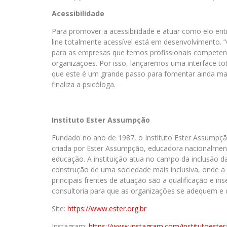
Acessibilidade
Para promover a acessibilidade e atuar como elo en
line totalmente acessível está em desenvolvimento.
para as empresas que temos profissionais competent
organizações. Por isso, lançaremos uma interface t
que este é um grande passo para fomentar ainda mai
finaliza a psicóloga.
Instituto Ester Assumpção
Fundado no ano de 1987, o Instituto Ester Assumpção
criada por Ester Assumpção, educadora nacionalment
educação. A instituição atua no campo da inclusão d
construção de uma sociedade mais inclusiva, onde a d
principais frentes de atuação são a qualificação e i
consultoria para que as organizações se adequem e 
Site:
https://www.ester.org.br
Instagram:
https://www.instagram.com/
institutoest