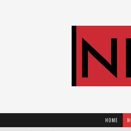
HOME
N