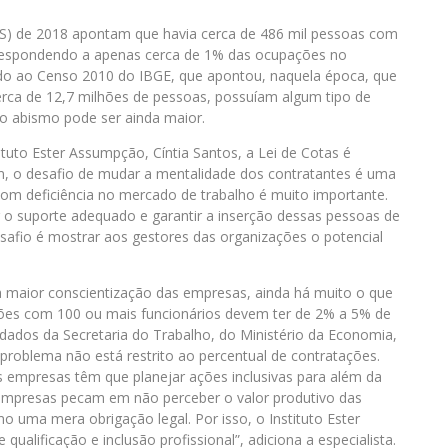
IS) de 2018 apontam que havia cerca de 486 mil pessoas com
rrespondendo a apenas cerca de 1% das ocupações no
do ao Censo 2010 do IBGE, que apontou, naquela época, que
erca de 12,7 milhões de pessoas, possuíam algum tipo de
 o abismo pode ser ainda maior.
tuto Ester Assumpção, Cíntia Santos, a Lei de Cotas é
rém, o desafio de mudar a mentalidade dos contratantes é uma
 com deficiência no mercado de trabalho é muito importante.
 o suporte adequado e garantir a inserção dessas pessoas de
esafio é mostrar aos gestores das organizações o potencial
a maior conscientização das empresas, ainda há muito o que
ações com 100 ou mais funcionários devem ter de 2% a 5% de
dados da Secretaria do Trabalho, do Ministério da Economia,
 problema não está restrito ao percentual de contratações.
s empresas têm que planejar ações inclusivas para além da
 empresas pecam em não perceber o valor produtivo das
o uma mera obrigação legal. Por isso, o Instituto Ester
alificação e inclusão profissional”, adiciona a especialista.