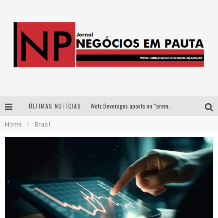
ÚLTIMAS NOTÍCIAS
Wetz Beverages aposta no “premium acessível” para democratizar a alta coquetelaria com garrafas de 1 litro
Home
Brasil
Apenas 20% das imobiliárias brasileiras utilizam IA e OLX quer mudar este cenário
Como a Cortex seduziu Google, AWS e McDonald’s com IA para o go-to-market
Democratização do malte: Proibida utiliza estratégia de custo-benefício para o lazer do brasileiro