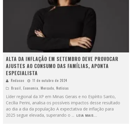
ALTA DA INFLAÇÃO EM SETEMBRO DEVE PROVOCAR
AJUSTES AO CONSUMO DAS FAMÍLIAS, APONTA
ESPECIALISTA
Redacao
11 de outubro de 2024
Brasil
,
Economia
,
Mercado
,
Notícias
Líder regional da XP em Minas Gerais e no Espírito Santo,
Cecília Perini, analisa os possíveis impactos desse resultado
ao dia a dia da população A expectativa de inflação para
2025 segue elevada, superando o
...
LEIA MAIS...