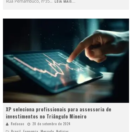
Rua Pernambuco, nº35
...
LEIA MAIS...
XP seleciona profissionais para assessoria de
investimentos no Triângulo Mineiro
Redacao
20 de setembro de 2024
Brasil
,
Economia
,
Mercado
,
Notícias