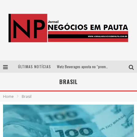
ÚLTIMAS NOTÍCIAS
Wetz Beverages aposta no “premium acessível” para democratizar a alta coquetelaria com garrafas de 1 litro
Apenas 20% das imobiliárias brasileiras utilizam IA e OLX quer mudar este cenário
BRASIL
Como a Cortex seduziu Google, AWS e McDonald’s com IA para o go-to-market
Home
Brasil
Democratização do malte: Proibida utiliza estratégia de custo-benefício para o lazer do brasileiro