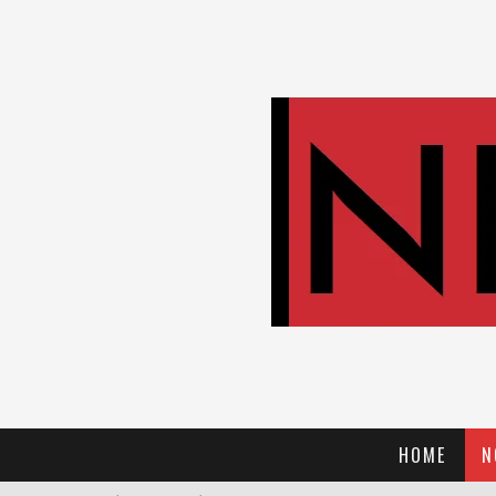
HOME
N