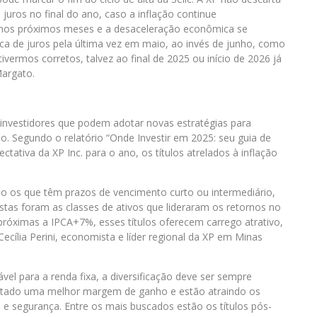
uros no final do ano, caso a inflação continue
el nos próximos meses e a desaceleração econômica se
ca de juros pela última vez em maio, ao invés de junho, como
vermos corretos, talvez ao final de 2025 ou início de 2026 já
Margato.
s investidores que podem adotar novas estratégias para
o. Segundo o relatório “Onde Investir em 2025: seu guia de
ctativa da XP Inc. para o ano, os títulos atrelados à inflação
do os que têm prazos de vencimento curto ou intermediário,
stas foram as classes de ativos que lideraram os retornos no
róximas a IPCA+7%, esses títulos oferecem carrego atrativo,
ecília Perini, economista e líder regional da XP em Minas
el para a renda fixa, a diversificação deve ser sempre
entado uma melhor margem de ganho e estão atraindo os
e e segurança. Entre os mais buscados estão os títulos pós-