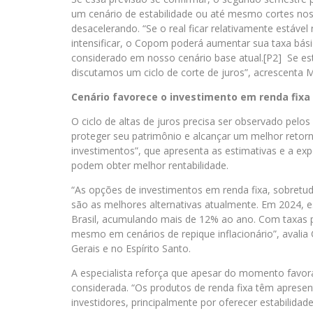
um cenário de estabilidade ou até mesmo cortes nos j
desacelerando. “Se o real ficar relativamente estáv
intensificar, o Copom poderá aumentar sua taxa bási
considerado em nosso cenário base atual.[P2] Se esti
discutamos um ciclo de corte de juros”, acrescenta 
Cenário favorece o investimento em renda fixa
O ciclo de altas de juros precisa ser observado pelo
proteger seu patrimônio e alcançar um melhor retorn
investimentos”, que apresenta as estimativas e a expe
podem obter melhor rentabilidade.
“As opções de investimentos em renda fixa, sobretu
são as melhores alternativas atualmente. Em 2024, e
Brasil, acumulando mais de 12% ao ano. Com taxas p
mesmo em cenários de repique inflacionário”, avalia C
Gerais e no Espírito Santo.
A especialista reforça que apesar do momento favoráv
considerada. “Os produtos de renda fixa têm apres
investidores, principalmente por oferecer estabilidad