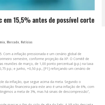
c em 15,5% antes de possível corte
mia
,
Mercado
,
Notícias
5. Com a inflação pressionada e um cenário global de
o primeiro semestre, conforme projeção da XP. O Comitê de
as reuniões de março, de 1,00 ponto percentual (p.p.) na taxa
,75 p.p.; e junho, +0,50 p.p., [P1] reforçando um cenário de
role da inflação, que segue acima da meta. Segundo o
stituição financeira para este ano é uma inflação de 6%, com
atingimos a meta de 3%, mas há sinais de descompressão”,
de marcar o fim do ciclo de alta da Selic. A XP não descarta