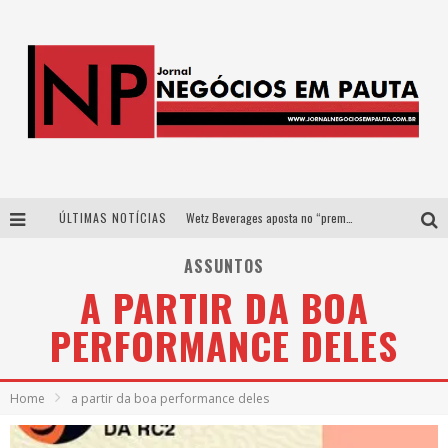
ÚLTIMAS NOTÍCIAS
Wetz Beverages aposta no “premium acessível” para democratizar a alta coquetelaria com garrafas de 1 litro
Apenas 20% das imobiliárias brasileiras utilizam IA e OLX quer mudar este cenário
ASSUNTOS
A PARTIR DA BOA
Como a Cortex seduziu Google, AWS e McDonald’s com IA para o go-to-market
PERFORMANCE DELES
Democratização do malte: Proibida utiliza estratégia de custo-benefício para o lazer do brasileiro
Home
a partir da boa performance deles