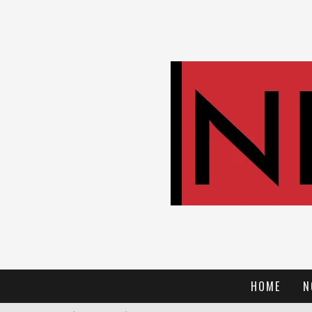
HOME
N