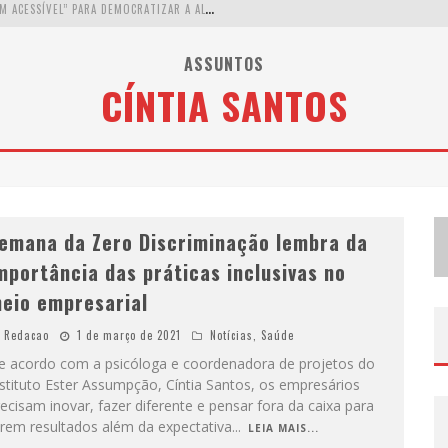
W
ETZ BEVERAGES APOSTA NO “PREMIUM ACESSÍVEL” PARA DEMOCRATIZAR A ALTA COQUETELARIA COM GARRAFAS DE 1 LITRO
A
PENAS 20% DAS IMOBILIÁRIAS BRASILEIRAS UTILIZAM IA E OLX QUER MUDAR ESTE CENÁRIO
ASSUNTOS
CÍNTIA SANTOS
C
OMO A CORTEX SEDUZIU GOOGLE, AWS E MCDONALD’S COM IA PARA O GO-TO-MARKET
D
EMOCRATIZAÇÃO DO MALTE: PROIBIDA UTILIZA ESTRATÉGIA DE CUSTO-BENEFÍCIO PARA O LAZER DO BRASILEIRO
emana da Zero Discriminação lembra da
mportância das práticas inclusivas no
eio empresarial
Redacao
1 de março de 2021
Notícias
,
Saúde
e acordo com a psicóloga e coordenadora de projetos do
stituto Ester Assumpção, Cíntia Santos, os empresários
ecisam inovar, fazer diferente e pensar fora da caixa para
erem resultados além da expectativa
...
LEIA MAIS...