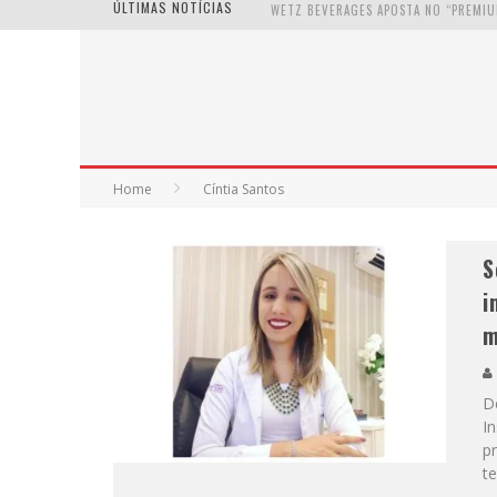
ÚLTIMAS NOTÍCIAS
Home
Cíntia Santos
S
i
m
D
In
pr
t