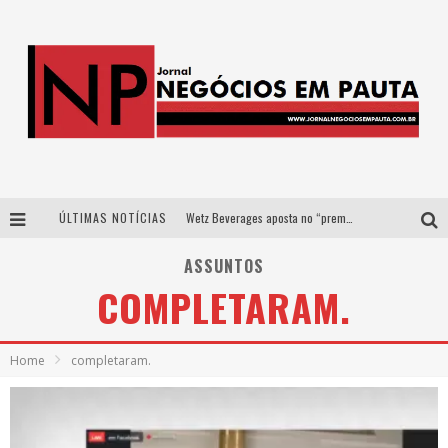
ÚLTIMAS NOTÍCIAS
Wetz Beverages aposta no “premium acessível” para democratizar a alta coquetelaria com garrafas de 1 litro
Apenas 20% das imobiliárias brasileiras utilizam IA e OLX quer mudar este cenário
ASSUNTOS
COMPLETARAM.
Como a Cortex seduziu Google, AWS e McDonald’s com IA para o go-to-market
Democratização do malte: Proibida utiliza estratégia de custo-benefício para o lazer do brasileiro
Home
completaram.